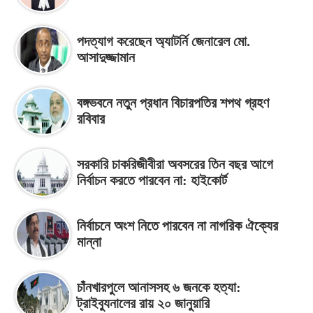
পদত্যাগ করেছেন অ্যাটর্নি জেনারেল মো.
আসাদুজ্জামান
বঙ্গভবনে নতুন প্রধান বিচারপতির শপথ গ্রহণ
রবিবার
সরকারি চাকরিজীবীরা অবসরের তিন বছর আগে
নির্বাচন করতে পারবেন না: হাইকোর্ট
নির্বাচনে অংশ নিতে পারবেন না নাগরিক ঐক্যের
মান্না
চাঁনখারপুলে আনাসসহ ৬ জনকে হত্যা:
ট্রাইব্যুনালের রায় ২০ জানুয়ারি