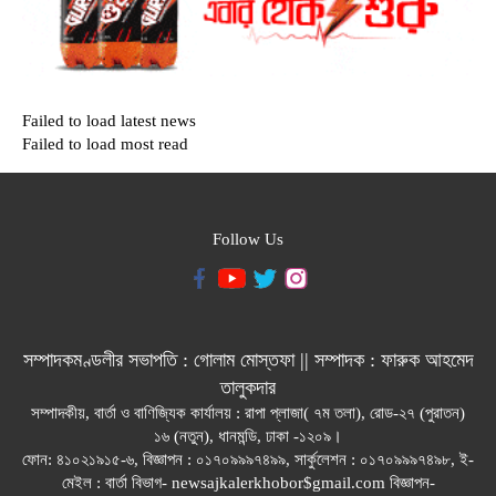
Failed to load latest news
Failed to load most read
Follow Us
সম্পাদকমণ্ডলীর সভাপতি : গোলাম মোস্তফা || সম্পাদক : ফারুক আহমেদ
তালুকদার
সম্পাদকীয়, বার্তা ও বাণিজ্যিক কার্যালয় : রাপা প্লাজা( ৭ম তলা), রোড-২৭ (পুরাতন)
১৬ (নতুন), ধানমন্ডি, ঢাকা -১২০৯।
ফোন: ৪১০২১৯১৫-৬, বিজ্ঞাপন : ০১৭০৯৯৯৭৪৯৯, সার্কুলেশন : ০১৭০৯৯৯৭৪৯৮, ই-
মেইল : বার্তা বিভাগ- newsajkalerkhobor$gmail.com বিজ্ঞাপন-