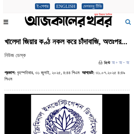
ই-পেপার
ENGLISH
দেশবন্ধু টিভি
খালেদা জিয়ার কণ্ঠ নকল করে চাঁদাবাজি, অতঃপর...
নিউজ ডেস্ক
প্রকাশ:
বৃহস্পতিবার, ৩১ জুলাই, ২০২৫, ৪:৪৪ পিএম
আপডেট:
৩১.০৭.২০২৫ ৪:৪৯
পিএম
(ভিজিট : ৪৩৬)