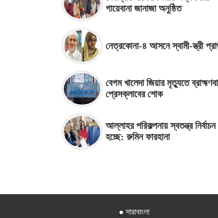
গায়েবানা জানাজা অনুষ্ঠিত
নেত্রকোনা-৪ আসনে স্বামী-স্ত্রী প্রার্
বেগম খালেদা জিয়ার মৃত্যুতে ব্রাহ্মণব
প্রেসক্লাবের শোক
আল্লাহর পরিকল্পনায় স্বতন্ত্র নির্বাচ
হচ্ছে: রুমিন ফারহানা
● সারাবাংলা