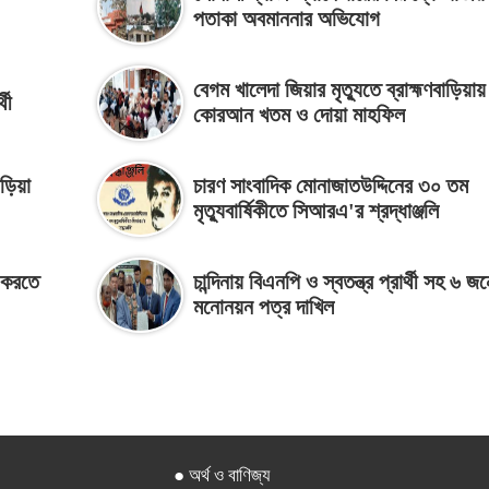
পতাকা অবমাননার অভিযোগ
বেগম খালেদা জিয়ার মৃত্যুতে ব্রাহ্মণবাড়িয়ায়
থী
কোরআন খতম ও দোয়া মাহফিল
াড়িয়া
চারণ সাংবাদিক মোনাজাতউদ্দিনের ৩০ তম
মৃত্যুবার্ষিকীতে সিআরএ'র শ্রদ্ধাঞ্জলি
ন করতে
চান্দিনায় বিএনপি ও স্বতন্ত্র প্রার্থী সহ ৬ জ
মনোনয়ন পত্র দাখিল
● অর্থ ও বাণিজ্য