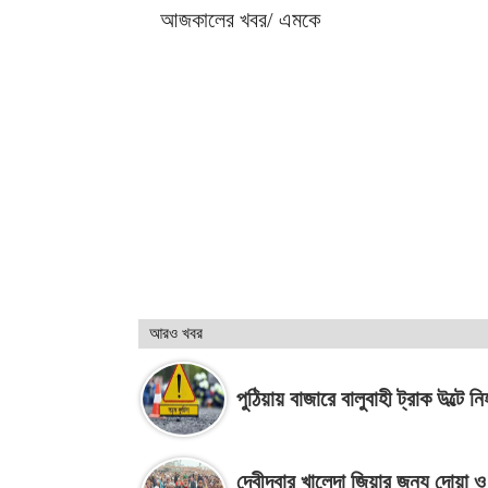
আজকালের খবর/ এমকে
আরও খবর
পুঠিয়ায় বাজারে বালুবাহী ট্রাক উল্টে ন
দেবীদ্বার খালেদা জিয়ার জন্য দোয়া ও