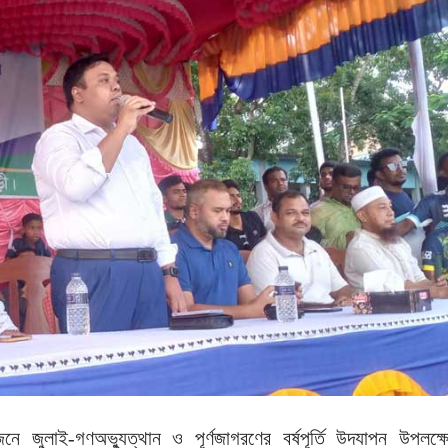
জুলাই-গণঅভ্যুত্থান ও পূর্ণজাগরণের বর্ষপূর্তি উদযাপন উপলক্ষ