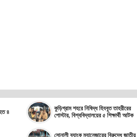
কুড়িগ্রাম শহরে নিষিদ্ধ হিযবুত তাহরীরের
িহত ৪
পোস্টার, বিশ্ববিদ্যালয়ের ৫ শিক্ষার্থী আটক
সোনালী ব্যাংক ম্যানেজারের বিরুদ্ধে জাতীয়