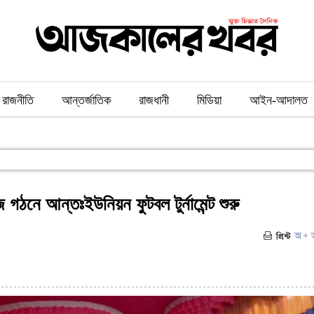
রাজনীতি
আন্তর্জাতিক
রাজধানী
মিডিয়া
আইন-আদালত
 গঠনে আন্তঃইউনিয়ন ফুটবল টুর্নামেন্ট শুরু