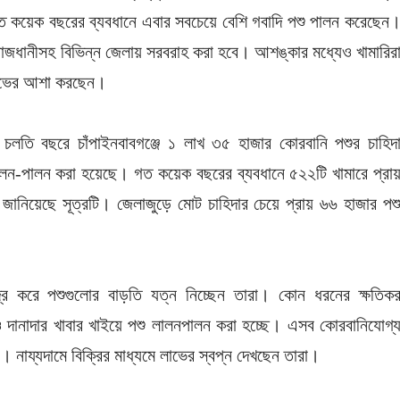
রা গত কয়েক বছরের ব্যবধানে এবার সবচেয়ে বেশি গবাদি পশু পালন করেছেন
 রাজধানীসহ বিভিন্ন জেলায় সরবরাহ করা হবে। আশঙ্কার মধ্যেও খামারির
লাভের আশা করছেন।
- চলতি বছরে চাঁপাইনবাবগঞ্জে ১ লাখ ৩৫ হাজার কোরবানি পশুর চাহিদ
লন-পালন করা হয়েছে। গত কয়েক বছরের ব্যবধানে ৫২২টি খামারে প্রা
জানিয়েছে সূত্রটি। জেলাজুড়ে মোট চাহিদার চেয়ে প্রায় ৬৬ হাজার পশ
দ্র করে পশুগুলোর বাড়তি যত্ন নিচ্ছেন তারা। কোন ধরনের ক্ষতিক
 দানাদার খাবার খাইয়ে পশু লালনপালন করা হচ্ছে। এসব কোরবানিযোগ্
য়। নায্যদামে বিক্রির মাধ্যমে লাভের স্বপ্ন দেখছেন তারা।