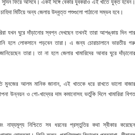
নে সুদিন ফিরে আসবে। একই সঙ্গে বেকার যুবকরাও এই খাতে যুক্ত হবেন
চাহিদা মিটিয়ে অন্য জেলায় উদ্বৃত্ত পশুগুলো পাঠানো সম্ভব হবে।
কারিরা যখন ঘুরে দাঁড়ানোর স্বপ্ন দেখছেন তখনই তারা আশঙ্কায় দিন পা
ানি হলে লোকসানে পড়বেন তারা। এ জন্য চোরাচালানে ভারতীয় গর
ানিয়েছেন তারা। তা না হলে জেলার খামারিদের আবার ঘুরে দাঁড়ানো
াপতি মুনজের আলম মানিক জানান, এই খাতকে ধরে রাখতে ভালো বাজা
াপনা উন্নয়ন ও গো-খাদ্যের দাম কমানোসহ ভর্তুকি দিলে খামারিরা বিগ
 নায্যমূল্য নিশ্চিতে সব ধরনের প্রস্তুতির কথা স্বীকার করেছে