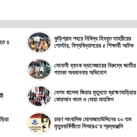
কুড়িগ্রাম শহরে নিষিদ্ধ হিযবুত তাহরীরের
িহত ৪
পোস্টার, বিশ্ববিদ্যালয়ের ৫ শিক্ষার্থী আটক
সোনালী ব্যাংক ম্যানেজারের বিরুদ্ধে জাতীয়
পতাকা অবমাননার অভিযোগ
বেগম খালেদা জিয়ার মৃত্যুতে ব্রাহ্মণবাড়িয়ায়
থী
কোরআন খতম ও দোয়া মাহফিল
াড়িয়া
চারণ সাংবাদিক মোনাজাতউদ্দিনের ৩০ তম
মৃত্যুবার্ষিকীতে সিআরএ'র শ্রদ্ধাঞ্জলি