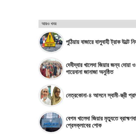
আরও খবর
পুঠিয়ায় বাজারে বালুবাহী ট্রাক উল্টে ন
দেবীদ্বার খালেদা জিয়ার জন্য দোয়া ও
গায়েবানা জানাজা অনুষ্ঠিত
নেত্রকোনা-৪ আসনে স্বামী-স্ত্রী প্রার্
বেগম খালেদা জিয়ার মৃত্যুতে ব্রাহ্মণব
প্রেসক্লাবের শোক