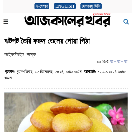
ই-পেপার
ENGLISH
দেশবন্ধু টিভি
ঝটপট তৈরি করুন তেলের পোয়া পিঠা
লাইফস্টাইল ডেস্ক
প্রকাশ:
বৃহস্পতিবার, ১২ ডিসেম্বর, ২০২৪, ৯:৪৬ এএম
আপডেট:
১২.১২.২০২৪ ৯:৪৮
এএম
(ভিজিট : ১২৭০)