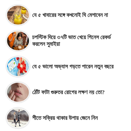
যে ৫ খাবারের সঙ্গে কখনোই ঘি মেশাবেন না
চপস্টিক দিয়ে ৩৭টি ভাত খেয়ে গিনেস রেকর্ড
করলেন সুমাইয়া
যে ৫ ভালো অভ্যাস গড়তে পারেন নতুন বছরে
ঠোঁট ফাটা গুরুতর রোগের লক্ষণ নয় তো?
শীতে সক্রিয় থাকার উপায় জেনে নিন