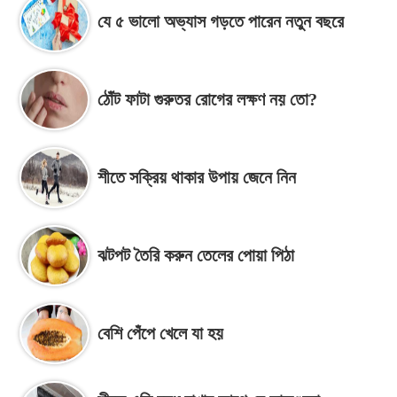
যে ৫ ভালো অভ্যাস গড়তে পারেন নতুন বছরে
ঠোঁট ফাটা গুরুতর রোগের লক্ষণ নয় তো?
শীতে সক্রিয় থাকার উপায় জেনে নিন
ঝটপট তৈরি করুন তেলের পোয়া পিঠা
বেশি পেঁপে খেলে যা হয়