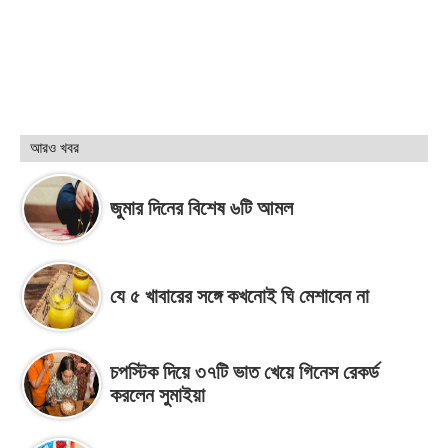
আরও খবর
জুমার দিনের বিশেষ ৬টি আমল
যে ৫ খাবারের সঙ্গে কখনোই ঘি মেশাবেন না
চপস্টিক দিয়ে ৩৭টি ভাত খেয়ে গিনেস রেকর্ড
করলেন সুমাইয়া