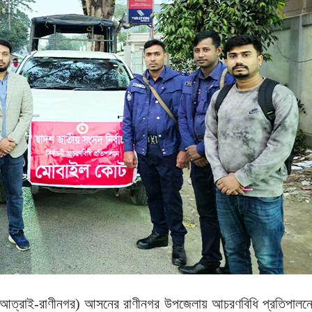
৬ (আত্রাই-রাণীনগর) আসনের রাণীনগর উপজেলায় আচরণবিধি প্রতিপালন