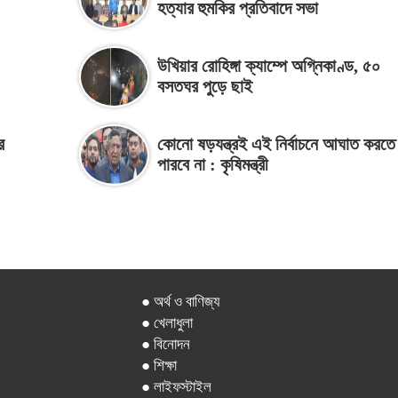
হত্যার হুমকির প্রতিবাদে সভা
উখিয়ার রোহিঙ্গা ক্যাম্পে অগ্নিকাণ্ড, ৫০
বসতঘর পুড়ে ছাই
র
কোনো ষড়যন্ত্রই এই নির্বাচনে আঘাত করতে
পারবে না : কৃষিমন্ত্রী
● অর্থ ও বাণিজ্য
● খেলাধুলা
● বিনোদন
● শিক্ষা
● লাইফস্টাইল