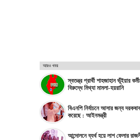
আরও খবর
স্বতন্ত্র প্রার্থী শাহজাহান ভূঁইয়ার কর্ম
বিরুদ্ধে মিথ্যা মামলা-হয়রানি
বিএনপি নির্বাচনে আসার জন্য দরকষা
করেছে : আইনমন্ত্রী
আন্দোলনে ব্যর্থ হয়ে লাশ ফেলার রাজ