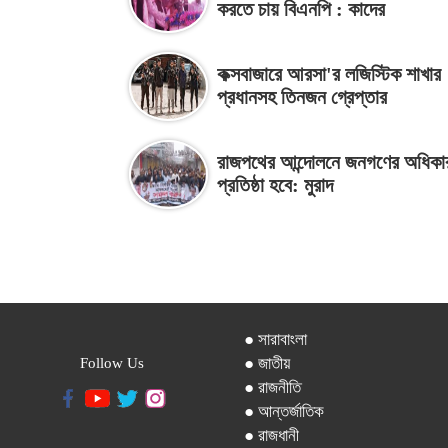
করতে চায় বিএনপি : কাদের
কক্সবাজারে আরসা'র লজিস্টিক শাখার
প্রধানসহ তিনজন গ্রেপ্তার
রাজপথের আন্দোলনে জনগণের অধিকা
প্রতিষ্ঠা হবে: মুরাদ
● সারাবাংলা
● জাতীয়
Follow Us
● রাজনীতি
● আন্তর্জাতিক
● রাজধানী