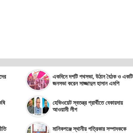
ীদের
একদিনে দশটি পথসভা, উঠান বৈঠক ও একটি
জনসভা করেন সাজ্জাদুল হাসান এমপি
কষি
হেভিওয়েট স্বতন্ত্র প্রার্থীতে বেকায়দায়
আওয়ামী লীগ
নীতি
মানিকগঞ্জে স্থানীয় পত্রিকার সম্পাদককে