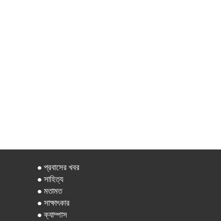
● প্রবাসের খবর
● সাহিত্য
● মতামত
● সাক্ষাৎকার
● ক্যাম্পাস