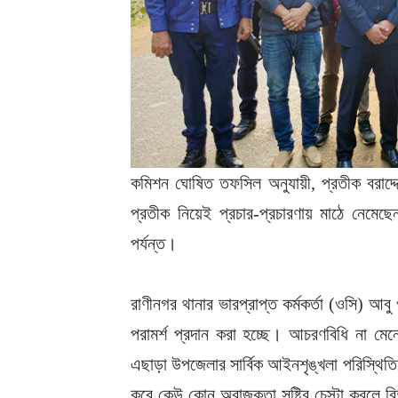
কমিশন ঘোষিত তফসিল অনুযায়ী, প্রতীক বরাদ্দে
প্রতীক নিয়েই প্রচার-প্রচারণায় মাঠে নেমেছে
পর্যন্ত।
রাণীনগর থানার ভারপ্রাপ্ত কর্মকর্তা (ওসি) আ
পরামর্শ প্রদান করা হচ্ছে। আচরণবিধি না মে
এছাড়া উপজেলার সার্বিক আইনশৃঙ্খলা পরিস্থিতি স
করে কেউ কোন অরাজকতা সৃষ্টির চেস্টা করলে বিন্