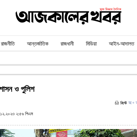
রাজনীতি
আন্তর্জাতিক
রাজধানী
মিডিয়া
আইন-আদালত
রশাসন ও পুলিশ
১২.২০২৩ ২:৫৬ পিএম
(ভিজিট : ১০৫৮)