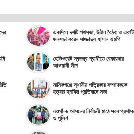
ীদের
একদিনে দশটি পথসভা, উঠান বৈঠক ও একটি
জনসভা করেন সাজ্জাদুল হাসান এমপি
কষি
হেভিওয়েট স্বতন্ত্র প্রার্থীতে বেকায়দায়
আওয়ামী লীগ
নীতি
মানিকগঞ্জে স্থানীয় পত্রিকার সম্পাদককে
হত্যার হুমকির প্রতিবাদে সভা
নওগাঁ-৬ আসনের নির্বাচনী মাঠে সরব প্রশাস
ও পুলিশ