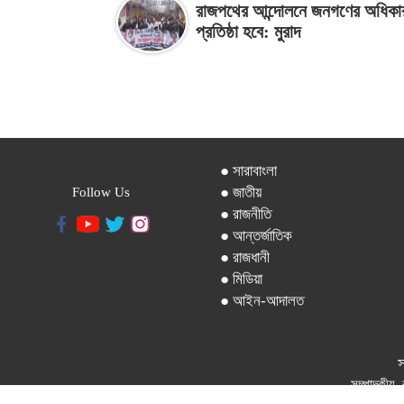
রাজপথের আন্দোলনে জনগণের অধিকা
প্রতিষ্ঠা হবে: মুরাদ
● সারাবাংলা
● জাতীয়
Follow Us
● রাজনীতি
● আন্তর্জাতিক
● রাজধানী
● মিডিয়া
● আইন-আদালত
স
সম্পাদকীয়, 
ফোন: ৪১০২১৯১৫-৬, বিজ্ঞাপন : ০১৭০৯৯৯৭৪৯৯,