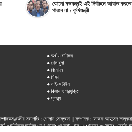
র
কোনো ষড়যন্ত্রই এই নির্বাচনে আঘাত করতে
পারবে না : কৃষিমন্ত্রী
● অর্থ ও বাণিজ্য
● খেলাধুলা
● বিনোদন
● শিক্ষা
● লাইফস্টাইল
● বিজ্ঞান ও প্রযুক্তি
● স্বাস্থ্য
ম্পাদকমণ্ডলীর সভাপতি : গোলাম মোস্তফা || সম্পাদক : ফারুক আহমেদ তালুকদ
বার্তা ও বাণিজ্যিক কার্যালয় : রাপা প্লাজা( ৭ম তলা), রোড-২৭ (পুরাতন) ১৬ (নতুন), ধানমন্ডি,
 সার্কুলেশন : ০১৭০৯৯৯৭৪৯৮, ই-মেইল : বার্তা বিভাগ- newsajkalerkhobor$gmail