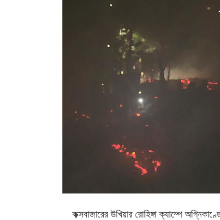
কক্সবাজারের উখিয়ার রোহিঙ্গা ক্যাম্পে অগ্নি