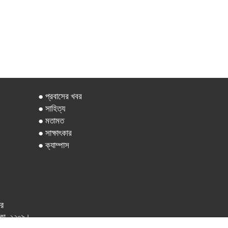
● প্রবাসের খবর
● সাহিত্য
● মতামত
● সাক্ষাৎকার
● ক্যাম্পাস
ার
 ঢাকা -১২০৯।
.com বিজ্ঞাপন- addajkalerkhobor$gmail.com