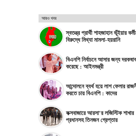
আরও খবর
স্বতন্ত্র প্রার্থী শাহজাহান ভূঁইয়ার কর্ম
বিরুদ্ধে মিথ্যা মামলা-হয়রানি
বিএনপি নির্বাচনে আসার জন্য দরকষা
করেছে : আইনমন্ত্রী
আন্দোলনে ব্যর্থ হয়ে লাশ ফেলার রাজ
করতে চায় বিএনপি : কাদের
কক্সবাজারে আরসা'র লজিস্টিক শাখার
প্রধানসহ তিনজন গ্রেপ্তার