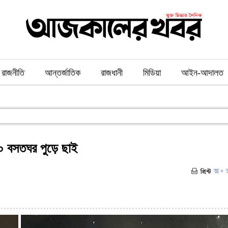
রাজনীতি
আন্তর্জাতিক
রাজধানী
মিডিয়া
আইন-আদালত
 ৫০ বসতঘর পুড়ে ছাই
৭৪)