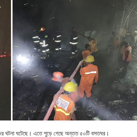
কাণ্ডের ঘটনা ঘটেছে। এতে পুড়ে গেছে অন্তত ৫০টি বসতঘর।