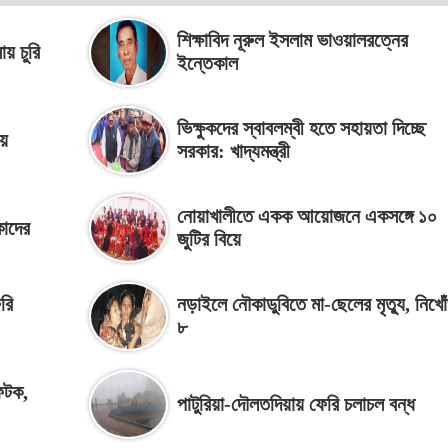
শিক্ষাবিদ নূরুল ইসলাম ভাওয়ালরত্নের
য় চুরি
ইন্তেকাল
ভিক্ষুকদের স্বাবলম্বী হতে সহায়তা দিচ্ছে
য়ে
সরকার: খাদ্যমন্ত্রী
নোয়াখালীতে একক আয়োজনে একসঙ্গে ১০
াদের
জুটির বিয়ে
রি
নড়াইলে নৌকাডুবিতে মা-ছেলের মৃত্যু, নিখো
৮
ফটক,
পাটুরিয়া-দৌলতদিয়ায় ফেরি চলাচল বন্ধ