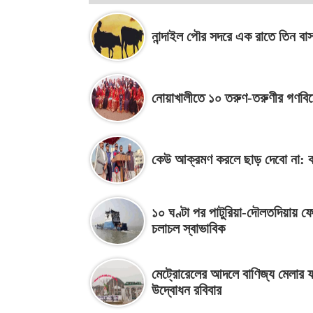
নান্দাইল পৌর সদরে এক রাতে তিন বাসা
নোয়াখালীতে ১০ তরুণ-তরুণীর গণবি
কেউ আক্রমণ করলে ছাড় দেবো না: ক
১০ ঘণ্টা পর পাটুরিয়া-দৌলতদিয়ায় ফে
চলাচল স্বাভাবিক
মেট্রোরেলের আদলে বাণিজ্য মেলার 
উদ্বোধন রবিবার