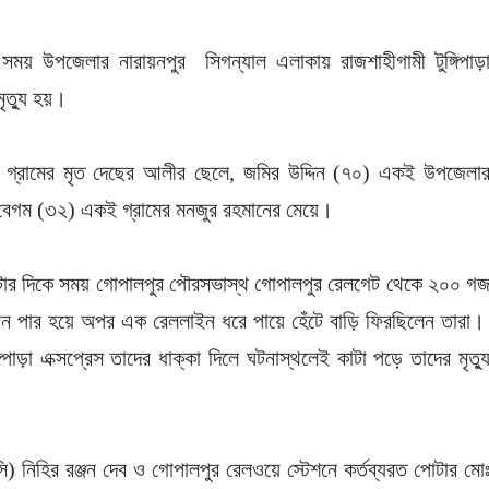
য় উপজেলার নারায়নপুর সিগন্যাল এলাকায় রাজশাহীগামী টুঙ্গিপাড়
মৃত্যু হয়।
 গ্রামের মৃত দেছের আলীর ছেলে, জমির উদ্দিন (৭০) একই উপজেলা
াথী বেগম (৩২) একই গ্রামের মনজুর রহমানের মেয়ে।
ে ১টার দিকে সময় গোপালপুর পৌরসভাস্থ গোপালপুর রেলগেট থেকে ২০০ গ
ট্রেন পার হয়ে অপর এক রেললাইন ধরে পায়ে হেঁটে বাড়ি ফিরছিলেন তারা
াড়া এক্সপ্রেস তাদের ধাক্কা দিলে ঘটনাস্থলেই কাটা পড়ে তাদের মৃত্য
ওসি) নিহির রঞ্জন দেব ও গোপালপুর রেলওয়ে স্টেশনে কর্তব্যরত পোটার মো