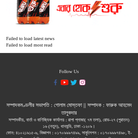
Failed to load latest news
Failed to load most read
Follow Us
সম্পাদকমণ্ডলীর সভাপতি : গোলাম মোস্তফা || সম্পাদক : ফারুক আহমেদ
তালুকদার
সম্পাদকীয়, বার্তা ও বাণিজ্যিক কার্যালয় : রাপা প্লাজা( ৭ম তলা), রোড-২৭ (পুরাতন)
১৬ (নতুন), ধানমন্ডি, ঢাকা -১২০৯।
ফোন: ৪১০২১৯১৫-৬, বিজ্ঞাপন : ০১৭০৯৯৯৭৪৯৯, সার্কুলেশন : ০১৭০৯৯৯৭৪৯৮, ই-