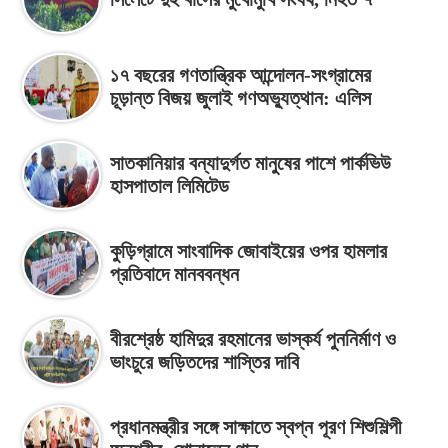
১৭ বছরের গণতান্ত্রিক আন্দোলন-সংগ্রামের
চূড়ান্ত বিজয় জুলাই গণঅভ্যুত্থান: এলিস
সাতকানিয়ার বন্যাদুর্গত মানুষের পাশে পার্কভিউ
হাসপাতাল লিমিটেড
কুড়িগ্রামে সাংবাদিক জোবাইয়ের ওপর হামলার
প্রতিবাদে মানববন্ধন
বীরশ্রেষ্ঠ হামিদুর রহমানের ভাস্কর্য পুননির্মাণ ও
ভাংচুরে জড়িতদের শাস্তির দাবি
প্রধানমন্ত্রীর সঙ্গে সাক্ষাতে স্বপ্ন পূরণ শিশুশিল্পী