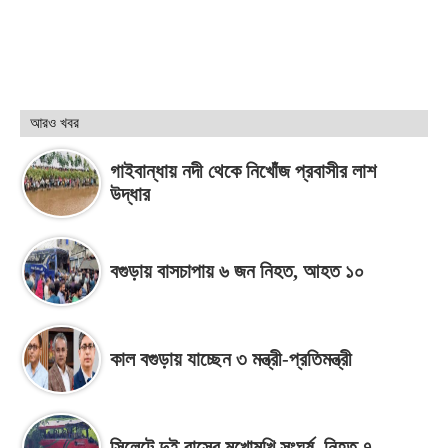
আরও খবর
গাইবান্ধায় নদী থেকে নিখোঁজ প্রবাসীর লাশ
উদ্ধার
বগুড়ায় বাসচাপায় ৬ জন নিহত, আহত ১০
কাল বগুড়ায় যাচ্ছেন ৩ মন্ত্রী-প্রতিমন্ত্রী
সিলেটে দুই বাসের মুখোমুখি সংঘর্ষ, নিহত ৭