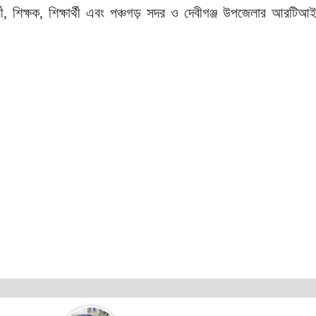
ী, শিক্ষক, শিক্ষার্থী এবং পঞ্চগড় সদর ও দেবীগঞ্জ উপজেলার আরটিআ