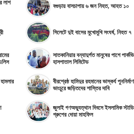
ীর লাশ
বগুড়ায় বাসচাপায় ৬ জন নিহত, আহত ১০
রী
সিলেটে দুই বাসের মুখোমুখি সংঘর্ষ, নিহত ৭
রামের
সাতকানিয়ার বন্যাদুর্গত মানুষের পাশে পার্কভ
 এলিস
হাসপাতাল লিমিটেড
 হামলার
বীরশ্রেষ্ঠ হামিদুর রহমানের ভাস্কর্য পুননির্মা
ভাংচুরে জড়িতদের শাস্তির দাবি
ণ
জুলাই গণঅভ্যুত্থান দিবসে ইসলামিক স্টাড
গ্রুপের দোয়া মাহফিল