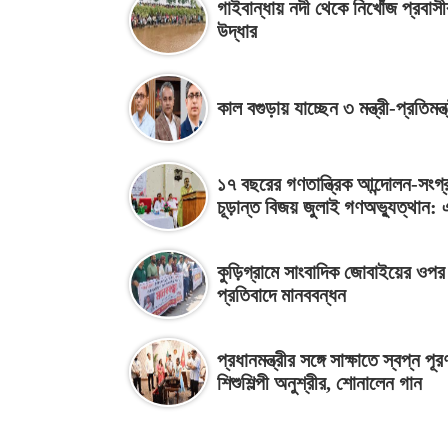
গাইবান্ধায় নদী থেকে নিখোঁজ প্রবাস
উদ্ধার
কাল বগুড়ায় যাচ্ছেন ৩ মন্ত্রী-প্রতিমন্ত্
১৭ বছরের গণতান্ত্রিক আন্দোলন-সংগ্
চূড়ান্ত বিজয় জুলাই গণঅভ্যুত্থান:
কুড়িগ্রামে সাংবাদিক জোবাইয়ের ওপর
প্রতিবাদে মানববন্ধন
প্রধানমন্ত্রীর সঙ্গে সাক্ষাতে স্বপ্ন পূর
শিশুশিল্পী অনুশ্রীর, শোনালেন গান