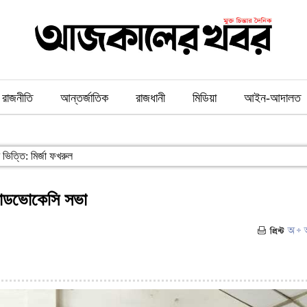
রাজনীতি
আন্তর্জাতিক
রাজধানী
মিডিয়া
আইন-আদালত
ভিত্তি: মির্জা ফখরুল
্যাডভোকেসি সভা