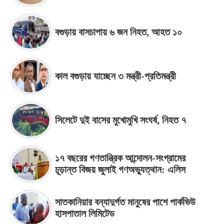
বগুড়ায় বাসচাপায় ৬ জন নিহত, আহত ১০
কাল বগুড়ায় যাচ্ছেন ৩ মন্ত্রী-প্রতিমন্ত্রী
সিলেটে দুই বাসের মুখোমুখি সংঘর্ষ, নিহত ৭
১৭ বছরের গণতান্ত্রিক আন্দোলন-সংগ্রামের
চূড়ান্ত বিজয় জুলাই গণঅভ্যুত্থান: এলিস
সাতকানিয়ার বন্যাদুর্গত মানুষের পাশে পার্কভিউ
হাসপাতাল লিমিটেড