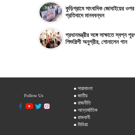
কুড়িগ্রামে সাংবাদিক জোবাইয়ের ওপর
প্রতিবাদে মানববন্ধন
প্রধানমন্ত্রীর সঙ্গে সাক্ষাতে স্বপ্ন পূর
শিশুশিল্পী অনুশ্রীর, শোনালেন গান
● সারাবাংলা
● জাতীয়
Follow Us
● রাজনীতি
● আন্তর্জাতিক
● রাজধানী
● মিডিয়া