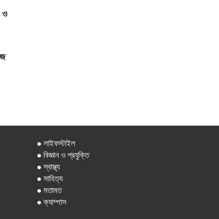
ণ ও
িজ
● লাইফস্টাইল
● বিজ্ঞান ও প্রযুক্তি
● স্বাস্থ্য
● সাহিত্য
● মতামত
● ক্যাম্পাস