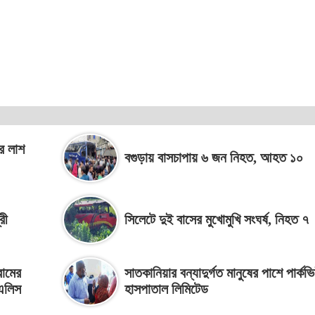
ীর লাশ
বগুড়ায় বাসচাপায় ৬ জন নিহত, আহত ১০
রী
সিলেটে দুই বাসের মুখোমুখি সংঘর্ষ, নিহত ৭
রামের
সাতকানিয়ার বন্যাদুর্গত মানুষের পাশে পার্কভ
 এলিস
হাসপাতাল লিমিটেড