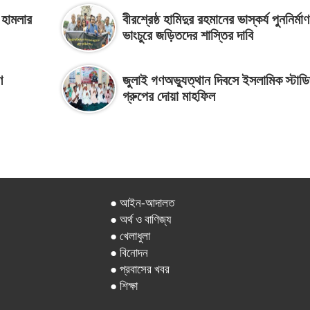
 হামলার
বীরশ্রেষ্ঠ হামিদুর রহমানের ভাস্কর্য পুননির্মা
ভাংচুরে জড়িতদের শাস্তির দাবি
ণ
জুলাই গণঅভ্যুত্থান দিবসে ইসলামিক স্টাড
গ্রুপের দোয়া মাহফিল
● আইন-আদালত
● অর্থ ও বাণিজ্য
● খেলাধুলা
● বিনোদন
● প্রবাসের খবর
● শিক্ষা