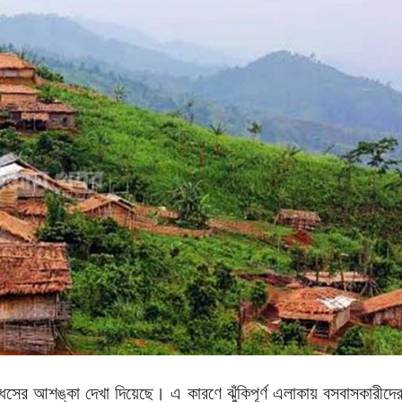
পাহাড়ধসের আশঙ্কা দেখা দিয়েছে। এ কারণে ঝুঁকিপূর্ণ এলাকায় বসবাসকারীদে