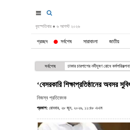
বৃহস্পতিবার
●
৬ আগস্ট ২০২৬
প্রচ্ছদ
সর্বশেষ
সারাবাংলা
জাতীয়
সর্বশেষ
ঢাকার চারপাশের নদীদূষণ রোধে কর্মপরিকল্পনা ত
‘বেসরকারি শিক্ষাপ্রতিষ্ঠানের অবসর সু
নিজস্ব প্রতিবেদক
প্রকাশ:
রোববার, ২৮ জুন, ২০২৬, ১১:৪৮ এএম
(ভিজিট : ৫৭৭)