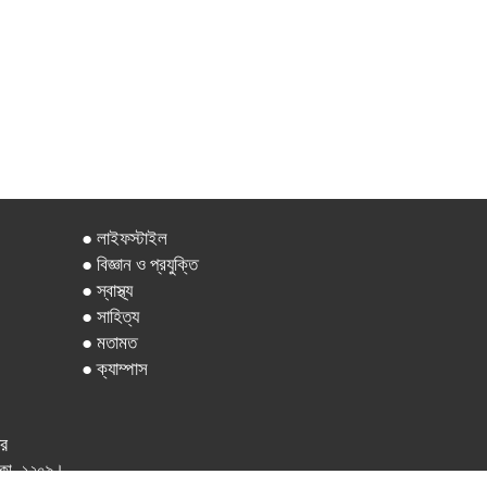
● লাইফস্টাইল
● বিজ্ঞান ও প্রযুক্তি
● স্বাস্থ্য
● সাহিত্য
● মতামত
● ক্যাম্পাস
ার
 ঢাকা -১২০৯।