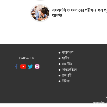
এসএসসি ও সমমানের পরীক্ষার ফল প
আগস্ট
● সারাবাংলা
● জাতীয়
Follow Us
● রাজনীতি
● আন্তর্জাতিক
● রাজধানী
● মিডিয়া
স
সম্পাদকীয়, 