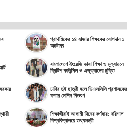
সব
প্রাথমিকের ১৪ হাজার শিক্ষকের যোগদান ১
অক্টোবর
বাংলাদেশে ইংরেজি ভাষা শিক্ষা ও মূল্যায়নে
আর্ট
ব্রিটিশ কাউন্সিল ও এডুক্যানের চুক্তি
 সরকার
ঢাবির দুই ছাত্রী হলে ডিএসসিসি প্রশাসকের
ফগার মেশিন বিতরণ
স্থায়ী
শিক্ষার্থীরাই আগামী দিনের কর্ণধার: বরিশাল
বিশ্ববিদ্যালয়ে তথ্যমন্ত্রী