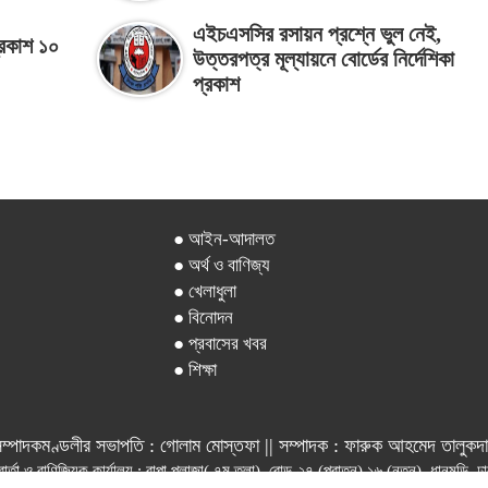
এইচএসসির রসায়ন প্রশ্নে ভুল নেই,
্রকাশ ১০
উত্তরপত্র মূল্যায়নে বোর্ডের নির্দেশিকা
প্রকাশ
● আইন-আদালত
● অর্থ ও বাণিজ্য
● খেলাধুলা
● বিনোদন
● প্রবাসের খবর
● শিক্ষা
ম্পাদকমণ্ডলীর সভাপতি : গোলাম মোস্তফা || সম্পাদক : ফারুক আহমেদ তালুকদ
বার্তা ও বাণিজ্যিক কার্যালয় : রাপা প্লাজা( ৭ম তলা), রোড-২৭ (পুরাতন) ১৬ (নতুন), ধানমন্ডি,