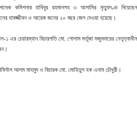
াবেক কমিশনার হাবিবুর রহমানসহ ৩ আসামির মৃত্যুদণ্ড দিয়েছে
কজনের যাবজ্জীবন ও আরেক জনের ২০ বছর জেল দেওয়া হয়েছে।
াল-১ এর চেয়ারম্যান বিচারপতি মো. গোলাম মর্তূজা মজুমদারের নেতৃত্বাধী
করেন।
 শফিউল আলম মাহমুদ ও বিচারক মো. মোহিতুল হক এনাম চৌধুরী।