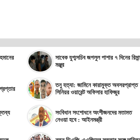
রহমানের
সাবেক যুগ্মসচিব জগলুল পাশার ৭ দিনের রিমান
মঞ্জুর
তনু হত্যা: জামিনে কারামুক্ত অবসরপ্রাপ্ত
্রেপ্তার
সিনিয়র ওয়ারেন্ট অফিসার হাফিজুর
্তব্য
সংবিধান সংশোধনে অংশীজনদের মতামত
নেওয়া হবে : আইনমন্ত্রী