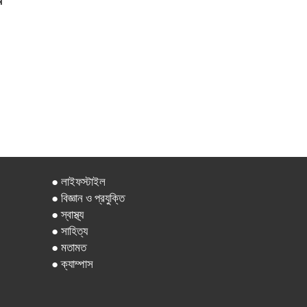
ব
● লাইফস্টাইল
● বিজ্ঞান ও প্রযুক্তি
● স্বাস্থ্য
● সাহিত্য
● মতামত
● ক্যাম্পাস