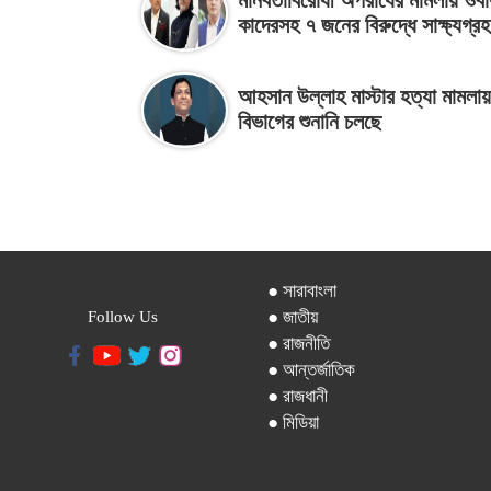
মানবতাবিরোধী অপরাধের মামলায় ওবা
কাদেরসহ ৭ জনের বিরুদ্ধে সাক্ষ্যগ্র
আহসান উল্লাহ মাস্টার হত্যা মামল
বিভাগের শুনানি চলছে
● সারাবাংলা
● জাতীয়
Follow Us
● রাজনীতি
● আন্তর্জাতিক
● রাজধানী
● মিডিয়া