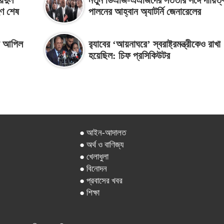
য়দুল
নতুন ডিএজি-এএজিদের সততার সঙ্গে দায়িত্
হণ শেষ
পালনের আহ্বান অ্যাটর্নি জেনারেলের
ায় আপিল
র‌্যাবের ‘আয়নাঘরে’ স্বরাষ্ট্রমন্ত্রীকেও রাখা
হয়েছিল: চিফ প্রসিকিউটর
● আইন-আদালত
● অর্থ ও বাণিজ্য
● খেলাধুলা
● বিনোদন
● প্রবাসের খবর
● শিক্ষা