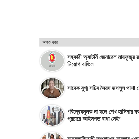
আরও খবর
সহকারী অ্যাটর্নি জেনারেল মাহফুজুর 
নিয়োগ বাতিল
সাবেক যুগ্ম সচিব সৈয়দ জগলুল পাশা গ
‘বিদ্বেষমূলক না হলে শেখ হাসিনার বক
প্রচারে আইনগত বাধা নেই’