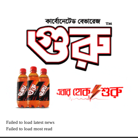
Failed to load latest news
Failed to load most read