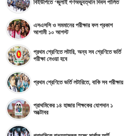
বিইউপিতে ‘জুলাই গণঅভ্যুত্থান দিবস পালিত
এসএসসি ও সমমানের পরীক্ষার ফল প্রকাশ
আগামী ১০ আগস্ট
প্রথম শ্রেণিতে লটারি, অন্য সব শ্রেণিতে ভর্তি
পরীক্ষা নেওয়া হবে
প্রথম শ্রেণিতে ভর্তি লটারিতে, বাকি সব পরীক্ষায়
প্রাথমিকের ১৪ হাজার শিক্ষকের যোগদান ১
অক্টোবর
প্রাথমিকে বাধ্যতামূলক হচ্ছে মার্শাল আর্ট