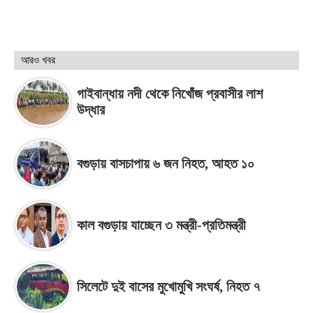
আরও খবর
গাইবান্ধায় নদী থেকে নিখোঁজ প্রবাসীর লাশ
উদ্ধার
বগুড়ায় বাসচাপায় ৬ জন নিহত, আহত ১০
কাল বগুড়ায় যাচ্ছেন ৩ মন্ত্রী-প্রতিমন্ত্রী
সিলেটে দুই বাসের মুখোমুখি সংঘর্ষ, নিহত ৭