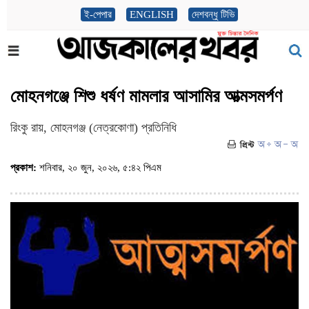
ই-পেপার
ENGLISH
দেশবন্ধু টিভি
মোহনগঞ্জে শিশু ধর্ষণ মামলার আসামির আত্মসমর্পণ
রিংকু রায়, মোহনগঞ্জ (নেত্রকোণা) প্রতিনিধি
প্রকাশ:
শনিবার, ২০ জুন, ২০২৬, ৫:৪২ পিএম
(ভিজিট : ৬৪২)