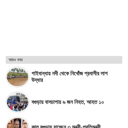
আরও খবর
গাইবান্ধায় নদী থেকে নিখোঁজ প্রবাসীর লাশ
উদ্ধার
বগুড়ায় বাসচাপায় ৬ জন নিহত, আহত ১০
কাল বগুড়ায় যাচ্ছেন ৩ মন্ত্রী-প্রতিমন্ত্রী