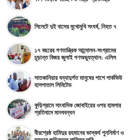
সিলেটে দুই বাসের মুখোমুখি সংঘর্ষ, নিহত ৭
১৭ বছরের গণতান্ত্রিক আন্দোলন-সংগ্রামের
চূড়ান্ত বিজয় জুলাই গণঅভ্যুত্থান: এলিস
সাতকানিয়ার বন্যাদুর্গত মানুষের পাশে পার্কভিউ
হাসপাতাল লিমিটেড
কুড়িগ্রামে সাংবাদিক জোবাইয়ের ওপর হামলার
প্রতিবাদে মানববন্ধন
বীরশ্রেষ্ঠ হামিদুর রহমানের ভাস্কর্য পুননির্মাণ ও
ভাংচুরে জড়িতদের শাস্তির দাবি