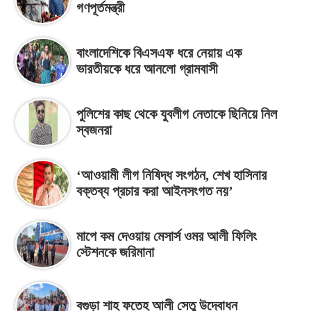
গণপূর্তমন্ত্রী
বাংলাদেশিকে বিএসএফ ধরে নেয়ায় এক
ভারতীয়কে ধরে আনলো গ্রামবাসী
পুলিশের কাছ থেকে যুবলীগ নেতাকে ছিনিয়ে নিল
স্বজনরা
‘আওয়ামী লীগ নিষিদ্ধ সংগঠন, শেখ হাসিনার
বক্তব্য প্রচার করা আইনসংগত নয়’
মাপে কম দেওয়ায় মেসার্স ওমর আলী ফিলিং
স্টেশনকে জরিমানা
বগুড়া শাহ ফতেহ আলী সেতু উদ্বোধন