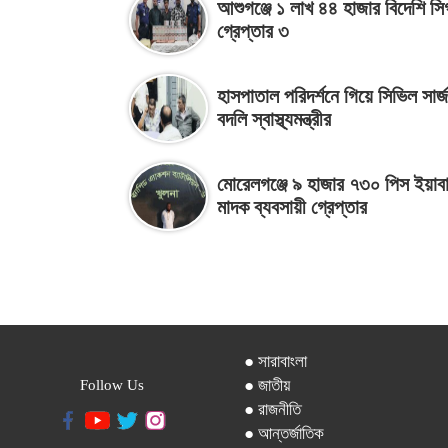
আশুগঞ্জে ১ লাখ ৪৪ হাজার বিদেশি স
গ্রেপ্তার ৩
হাসপাতাল পরিদর্শনে গিয়ে সিভিল সার্
বদলি স্বাস্থ্যমন্ত্রীর
মোরেলগঞ্জে ৯ হাজার ৭৩০ পিস ইয়াব
মাদক ব্যবসায়ী গ্রেপ্তার
● সারাবাংলা
● জাতীয়
Follow Us
● রাজনীতি
● আন্তর্জাতিক