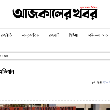
রাজনীতি
আন্তর্জাতিক
রাজধানী
মিডিয়া
আইন-আদালত
ল ১১ দল
 অভিযান