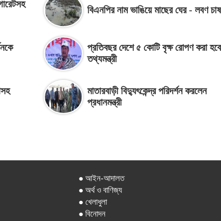
িগারেটসহ
বিএনপির নাম ভাঙিয়ে মাছের ঘের - লবণ চাষ
জনকে
প্রতিবছর দেশে ৫ কোটি বৃক্ষ রোপণ করা হবে
তথ্যমন্ত্রী
াসহ
মাতারবাড়ী বিদ্যুৎকেন্দ্র পরিদর্শন করলেন
প্রধানমন্ত্রী
● আইন-আদালত
● অর্থ ও বাণিজ্য
● খেলাধুলা
● বিনোদন