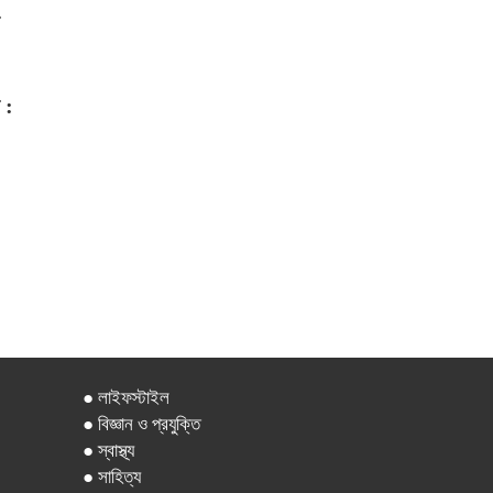
 :
● লাইফস্টাইল
● বিজ্ঞান ও প্রযুক্তি
● স্বাস্থ্য
● সাহিত্য