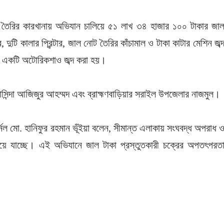
া তৈরির কারখানায় অভিযান চালিয়ে ৫১ লাখ ৩৪ হাজার ১০০ টাকার জা
ুটি কালার প্রিন্টার, জাল নোট তৈরির কাঁচামাল ও টাকা কাটার মেশিন জব্
ত একটি অটোরিকশাও জব্দ করা হয়।
সিন্দা আজিজুর আহম্মদ এবং ব্রাহ্মণবাড়িয়ার সরাইল উপজেলার নাজমুল।
্নেল মো. হানিফুর রহমান ভূঁইয়া বলেন, সীমান্ত এলাকায় সংঘবদ্ধ অপরাধ 
িয়ে যাচ্ছে। এই অভিযানে জাল টাকা প্রস্তুতকারী চক্রের অপতৎপরত