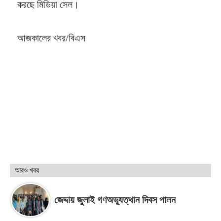
করছে মিডিয়া সেল।
আজকালের খবর/বিএস
আরও খবর
জেদ্দায় জুলাই গণঅভ্যুত্থান দিবস পালন