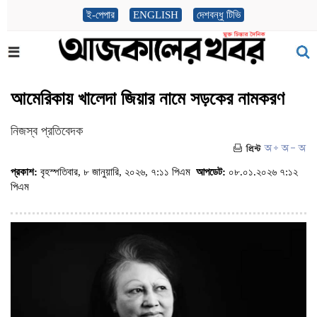
ই-পেপার
ENGLISH
দেশবন্ধু টিভি
আমেরিকায় খালেদা জিয়ার নামে সড়কের নামকরণ
নিজস্ব প্রতিবেদক
প্রকাশ:
বৃহস্পতিবার, ৮ জানুয়ারি, ২০২৬, ৭:১১ পিএম
আপডেট:
০৮.০১.২০২৬ ৭:১২
পিএম
(ভিজিট : ৫৫৪৮)