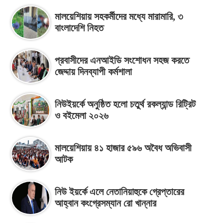
মালয়েশিয়ায় সহকর্মীদের মধ্যে মারামারি, ৩
বাংলাদেশি নিহত
প্রবাসীদের এনআইডি সংশোধন সহজ করতে
জেদ্দায় দিনব্যাপী কর্মশালা
নিউইয়র্কে অনুষ্ঠিত হলো চতুর্থ রকল্যান্ড রিট্রিট
ও বইমেলা ২০২৬
মালয়েশিয়ায় ৪১ হাজার ৫৯৬ অবৈধ অভিবাসী
আটক
নিউ ইয়র্কে এলে নেতানিয়াহুকে গ্রেপ্তারের
আহ্বান কংগ্রেসম্যান রো খান্নার