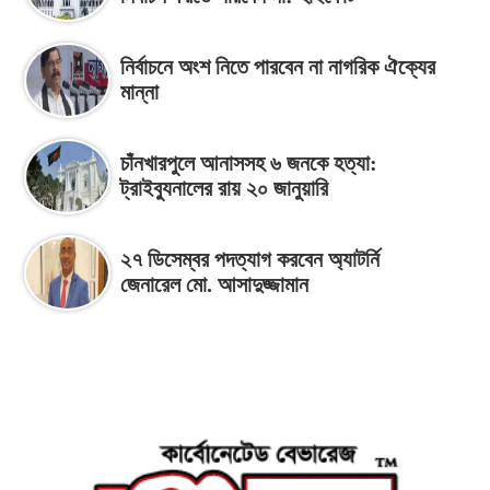
নির্বাচনে অংশ নিতে পারবেন না নাগরিক ঐক্যের
মান্না
চাঁনখারপুলে আনাসসহ ৬ জনকে হত্যা:
ট্রাইব্যুনালের রায় ২০ জানুয়ারি
২৭ ডিসেম্বর পদত্যাগ করবেন অ্যাটর্নি
জেনারেল মো. আসাদুজ্জামান