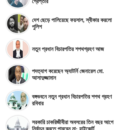
গ্রেপ্তার
দেশ ছেড়ে পালিয়েছে ফয়সাল, স্বীকার করলো
পুলিশ
নতুন প্রধান বিচারপতির শপথগ্রহণ আজ
পদত্যাগ করেছেন অ্যাটর্নি জেনারেল মো.
আসাদুজ্জামান
বঙ্গভবনে নতুন প্রধান বিচারপতির শপথ গ্রহণ
রবিবার
সরকারি চাকরিজীবীরা অবসরের তিন বছর আগে
নির্বাচন করতে পারবেন না: হাইকোর্ট