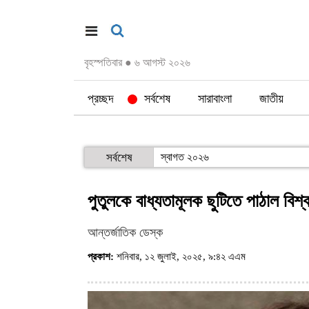
বৃহস্পতিবার
●
৬ আগস্ট ২০২৬
প্রচ্ছদ
সর্বশেষ
সারাবাংলা
জাতীয়
সর্বশেষ
স্বাগত ২০২৬
পুতুলকে বাধ্যতামূলক ছুটিতে পাঠাল বিশ্ব স
আন্তর্জাতিক ডেস্ক
প্রকাশ:
শনিবার, ১২ জুলাই, ২০২৫, ৯:৪২ এএম
(ভিজিট : ৫৯১)