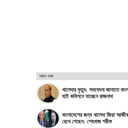
আরও খবর
খালেদার মৃত্যু: সমবেদনা জানাতে বাং
হাই কমিশনে যাচ্ছেন রাজনাথ
বাংলাদেশের জন্য খালেদা জিয়া আজী
রেখে গেছেন: শেহবাজ শরীফ