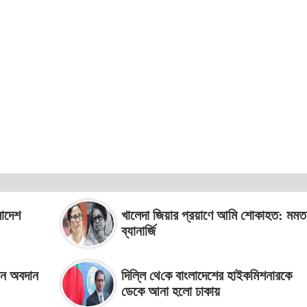
লাদেশ
খালেদা জিয়ার প্রয়াণে আমি শোকাহত: মমত
ব্যানার্জি
বন অবদান
দিল্লি থে‌কে বাংলাদেশের হাইকমিশনারকে
ডেকে আনা হলো ঢাকায়