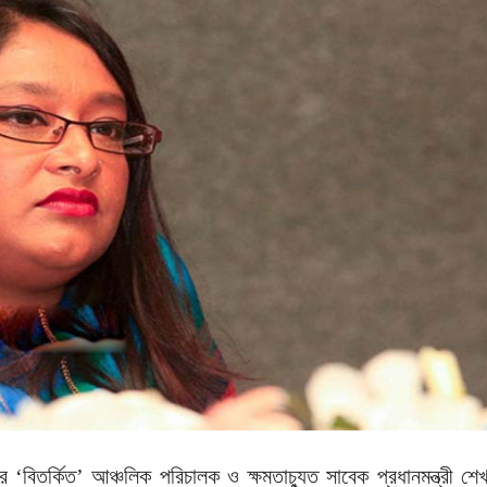
িসের ‘বিতর্কিত’ আঞ্চলিক পরিচালক ও ক্ষমতাচ্যুত সাবেক প্রধানমন্ত্রী শে