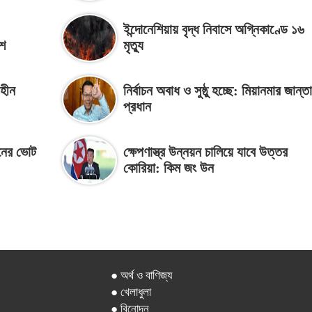
ইন্দোনেশিয়ায় বৃদ্ধ নিবাসে অগ্নিকাণ্ডে ১৬
িশ
মৃত্যু
াহীন
নির্বাচন অবাধ ও সুষ্ঠু হচ্ছে: মিয়ানমার জান্তা
প্রধান
াচনের ভোট
ক্ষেপণাস্ত্র উন্নয়ন চালিয়ে যাবে উত্তর
কোরিয়া: কিম জং উন
● অর্থ ও বাণিজ্য
● খেলাধুলা
● বিনোদন