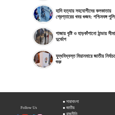
হাদি হত্যায় সহযোগীদের কলকাতায়
গ্রেপ্তারের খবর গুজব: পশ্চিমবঙ্গ পুল
গাজায় বৃষ্টি ও হাড়কাঁপানো ঠান্ডায় সীম
দুর্ভোগ
যুদ্ধবিধ্বস্ত মিয়ানমারে জাতীয় নির্ব
শুরু
● সারাবাংলা
● জাতীয়
Follow Us
● রাজনীতি