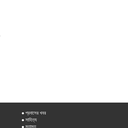
● প্রবাসের খবর
● সাহিত্য
● মতামত