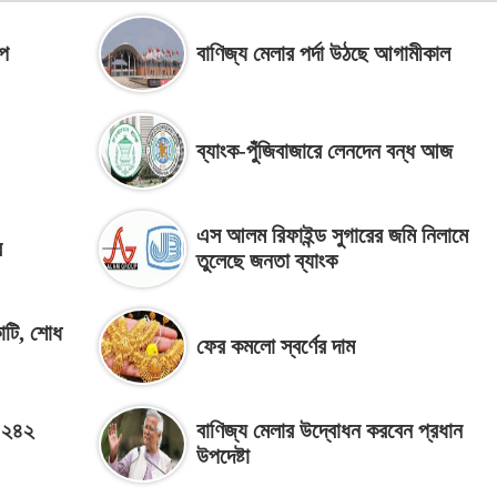
ুপ
বাণিজ্য মেলার পর্দা উঠছে আগামীকাল
ব্যাংক-পুঁজিবাজারে লেনদেন বন্ধ আজ
এস আলম রিফাইন্ড সুগারের জমি নিলামে
ে
তুলেছে জনতা ব্যাংক
াটি, শোধ
ফের কমলো স্বর্ণের দাম
ো ২৪২
বাণিজ্য মেলার উদ্বোধন করবেন প্রধান
উপদেষ্টা