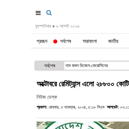
বৃহস্পতিবার
●
৬ আগস্ট ২০২৬
প্রচ্ছদ
সর্বশেষ
সারাবাংলা
জাতীয়
সর্বশেষ
দাম কমল ডিজেল-কেরোসিনের
অক্টোবরে রেমিট্যান্স এলো ২৮৮০০ কোটি
নিউজ ডেস্ক
প্রকাশ:
রোববার, ৩ নভেম্বর, ২০২৪, ৫:১৮ পিএম
আপডেট:
০৩.১১