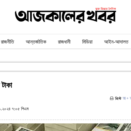
রাজনীতি
আন্তর্জাতিক
রাজধানী
মিডিয়া
আইন-আদালত
 টাকা
.২০২৪ ৭:০৫ পিএম
(ভিজিট : ৫৪১)