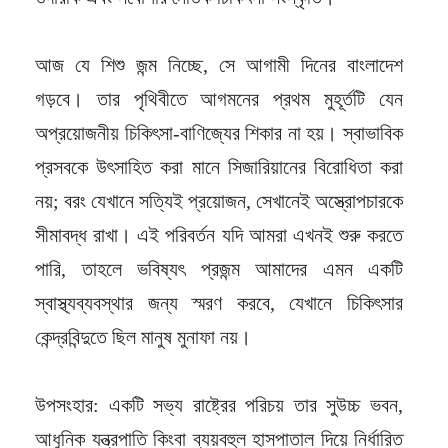
আজ যে শিশু জন্ম নিচ্ছে, সে আগামী দিনের বাংলাদেশ
গড়বে। তার পৃথিবীতে আগমনের প্রথম মুহূর্তটি যেন
অপ্রয়োজনীয় চিকিৎসা-বাণিজ্যের শিকার না হয়। স্বাভাবিক
প্রসবকে উৎসাহিত করা মানে সিজারিয়ানের বিরোধিতা করা
নয়; বরং যেখানে সত্যিই প্রয়োজন, সেখানেই অস্ত্রোপচারকে
সীমাবদ্ধ রাখা। এই পরিবর্তন যদি আমরা এখনই শুরু করতে
পারি, তাহলে ভবিষ্যৎ প্রজন্ম আমাদের এমন একটি
স্বাস্থ্যব্যবস্থার জন্য স্মরণ করবে, যেখানে চিকিৎসার
কেন্দ্রবিন্দুতে ছিল মানুষ মুনাফা নয়।
উপসংহার: একটি সভ্য রাষ্ট্রের পরিচয় তার সুউচ্চ ভবন,
আধুনিক যন্ত্রপাতি কিংবা ব্যয়বহুল হাসপাতাল দিয়ে নির্ধারিত