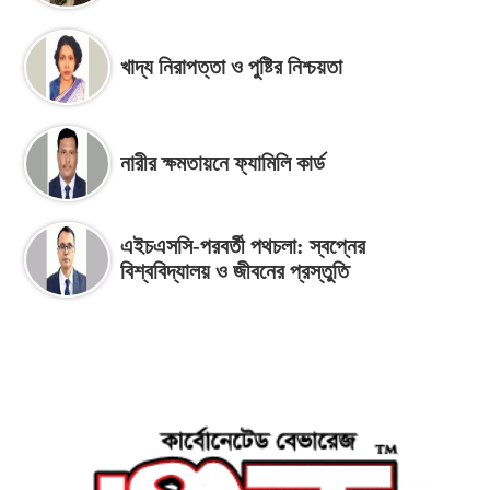
খাদ্য নিরাপত্তা ও পুষ্টির নিশ্চয়তা
নারীর ক্ষমতায়নে ফ্যামিলি কার্ড
এইচএসসি-পরবর্তী পথচলা: স্বপ্নের
বিশ্ববিদ্যালয় ও জীবনের প্রস্তুতি