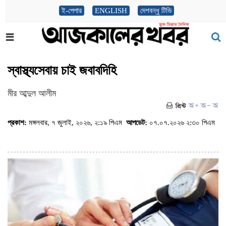
ই-পেপার
ENGLISH
দেশবন্ধু টিভি
স্বাস্থ্যসেবায় চাই জবাবদিহি
মীর আব্দুল আলীম
প্রকাশ:
মঙ্গলবার, ৭ জুলাই, ২০২৬, ২:১৯ পিএম
আপডেট:
০৭.০৭.২০২৬ ২:৩০ পিএম
(ভিজিট : ৩২৭)