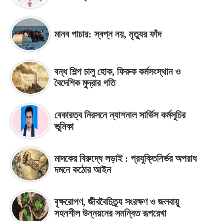
মানব পাচার: স্বপ্ন নয়, মৃত্যুর ফাঁদ
বন্ধ শিল্প চালু হোক, ফিরুক কর্মসংস্থান ও
বৈদেশিক মুদ্রার গতি
বেকারত্ব নিরসনে ন্যাশনাল সার্ভিস কর্মসূচির
ভূমিকা
মাদকের বিরুদ্ধে লড়াই : প্রযুক্তিনির্ভর অপরাধ
দমনে কঠোর আইন
বৃক্ষরোপণ, জীববৈচিত্র্য সংরক্ষণ ও জলবায়ু
সহনশীল উন্নয়নের সমন্বিত রূপরেখা