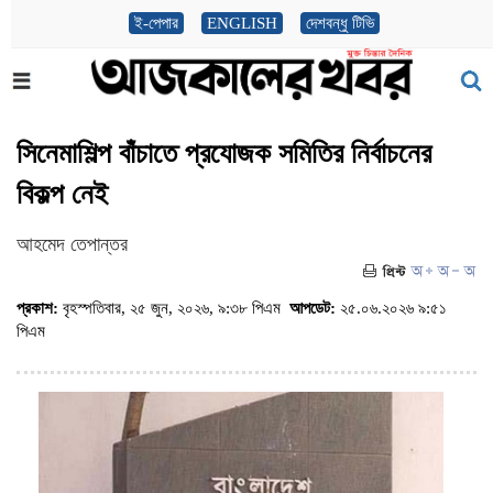
ই-পেপার
ENGLISH
দেশবন্ধু টিভি
সিনেমাশিল্প বাঁচাতে প্রযোজক সমিতির নির্বাচনের
বিকল্প নেই
আহমেদ তেপান্তর
প্রকাশ:
বৃহস্পতিবার, ২৫ জুন, ২০২৬, ৯:৩৮ পিএম
আপডেট:
২৫.০৬.২০২৬ ৯:৫১
পিএম
(ভিজিট : ৮১২)