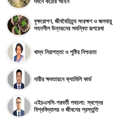
দমনে কঠোর আইন
বৃক্ষরোপণ, জীববৈচিত্র্য সংরক্ষণ ও জলবায়ু
সহনশীল উন্নয়নের সমন্বিত রূপরেখা
খাদ্য নিরাপত্তা ও পুষ্টির নিশ্চয়তা
নারীর ক্ষমতায়নে ফ্যামিলি কার্ড
এইচএসসি-পরবর্তী পথচলা: স্বপ্নের
বিশ্ববিদ্যালয় ও জীবনের প্রস্তুতি