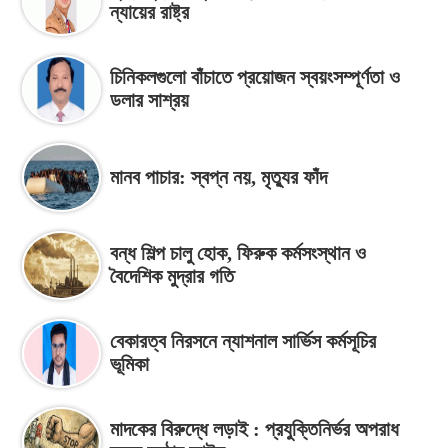
ন্যায়ের রাষ্ট্র
চিনিকলগুলো বাঁচাতে প্রয়োজন স্বয়ংসম্পূর্ণতা ও
ডলার সাশ্রয়
মানব পাচার: স্বপ্ন নয়, মৃত্যুর ফাঁদ
বন্ধ শিল্প চালু হোক, ফিরুক কর্মসংস্থান ও
বৈদেশিক মুদ্রার গতি
বেকারত্ব নিরসনে ন্যাশনাল সার্ভিস কর্মসূচির
ভূমিকা
মাদকের বিরুদ্ধে লড়াই : প্রযুক্তিনির্ভর অপরাধ