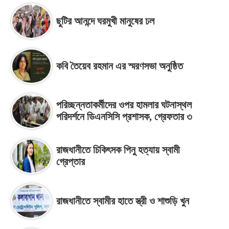
ছুটির আনন্দে ঘরমুখী মানুষের ঢল
কবি তৈয়েব রহমান এর স্মরণসভা অনুষ্ঠিত
পরিচ্ছন্নতাকর্মীদের ওপর হামলার ঘটনাস্থল
পরিদর্শনে ডিএনসিসি প্রশাসক, গ্রেফতার ৩
রাজধানীতে চিকিৎসক পিনু হত্যায় স্বামী
গ্রেপ্তার
রাজধানীতে স্বামীর হাতে স্ত্রী ও শাশুড়ি খুন