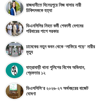
রাজধানীতে দিনেদুপুরে নিজ বাসায় নারী
চিকিৎসককে হত্যা
ডিএনসিসির নিহত কর্মী শেফালী বেগমের
পরিবারের পাশে সরকার
ঢামেকের নতুন ভবন থেকে ‘লাফিয়ে পড়ে’ নারীর
মৃত্যু
যাত্রাবাড়ী থানা পুলিশের বিশেষ অভিযান,
গ্রেফতার ১২
ডিএসসিসি’র ২০২৬-২৭ অর্থবছরের বাজেট
ঘোষণা