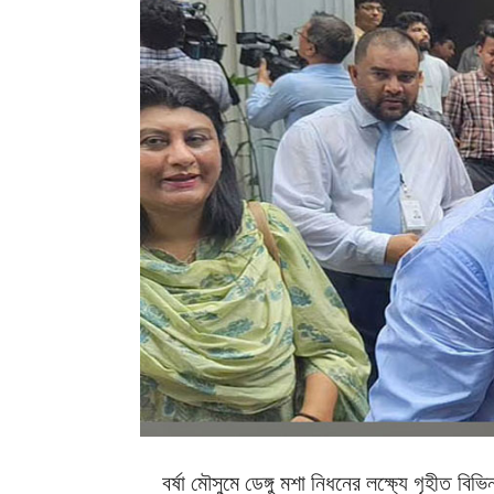
বর্ষা মৌসুমে ডেঙ্গু মশা নিধনের লক্ষ্যে গৃহীত বিভ