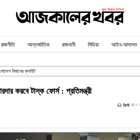
রাজনীতি
আন্তর্জাতিক
রাজধানী
মিডিয়া
আইন-আদালত
াংলাদেশ বিমানের ফ্লাইট
দার করবে টাস্ক ফোর্স : প্রতিমন্ত্রী