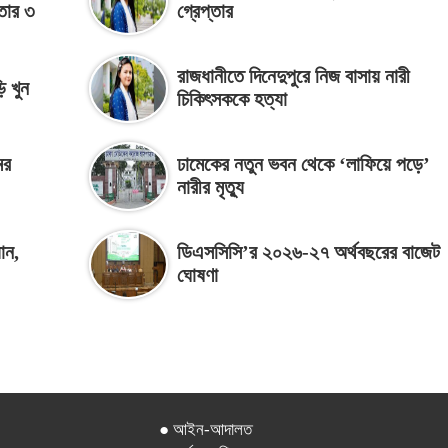
ফতার ৩
গ্রেপ্তার
রাজধানীতে দিনেদুপুরে নিজ বাসায় নারী
ি খুন
চিকিৎসককে হত্যা
ের
ঢামেকের নতুন ভবন থেকে ‘লাফিয়ে পড়ে’
নারীর মৃত্যু
ান,
ডিএসসিসি’র ২০২৬-২৭ অর্থবছরের বাজেট
ঘোষণা
● আইন-আদালত