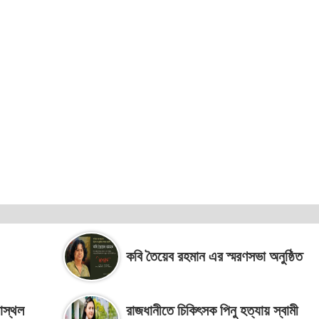
কবি তৈয়েব রহমান এর স্মরণসভা অনুষ্ঠিত
নাস্থল
রাজধানীতে চিকিৎসক পিনু হত্যায় স্বামী