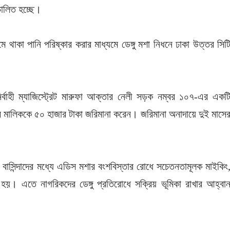
চালিত হচ্ছে।
 থাকা পানি পরিষ্কার করার মাধ্যমে ডেঙ্গু মশা নিধনে ঢাকা উত্তর সিট
ির্বাহী ম্যাজিস্ট্রেট মারুফা আক্তার নেলী সড়ক নম্বর ১০৭-এর একট
ঠানটির মালিককে ৫০ হাজার টাকা জরিমানা করেন। জরিমানা অনাদায়ে দুই মাসে
য় বাসিন্দাদের মধ্যে এডিস মশার বংশবিস্তার রোধে সচেতনতামূলক মাইকিং
 হয়। এতে নাগরিকদের ডেঙ্গু প্রতিরোধে সক্রিয় ভূমিকা রাখার আহ্বা