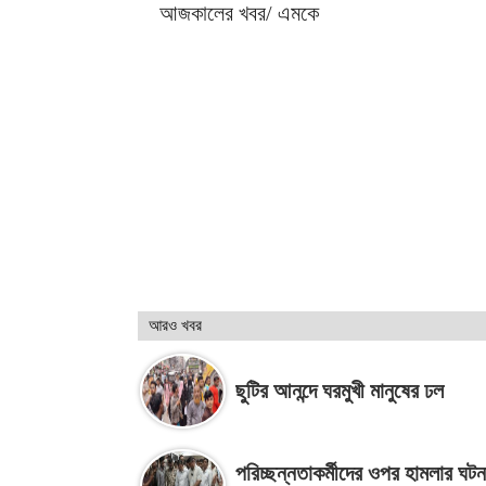
আজকালের খবর/ এমকে
আরও খবর
ছুটির আনন্দে ঘরমুখী মানুষের ঢল
পরিচ্ছন্নতাকর্মীদের ওপর হামলার ঘট