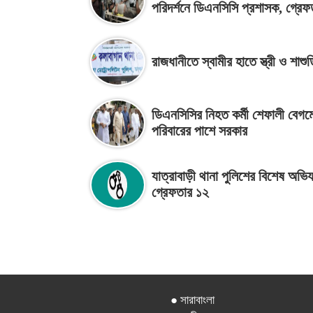
পরিদর্শনে ডিএনসিসি প্রশাসক, গ্রে
রাজধানীতে স্বামীর হাতে স্ত্রী ও শাশুড়
ডিএনসিসির নিহত কর্মী শেফালী বেগম
পরিবারের পাশে সরকার
যাত্রাবাড়ী থানা পুলিশের বিশেষ অভিয
গ্রেফতার ১২
● সারাবাংলা