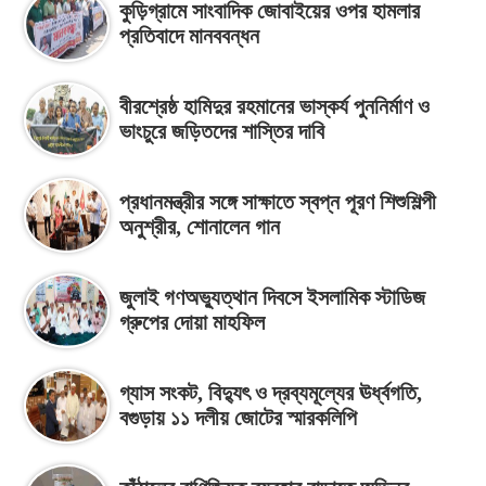
কুড়িগ্রামে সাংবাদিক জোবাইয়ের ওপর হামলার
প্রতিবাদে মানববন্ধন
বীরশ্রেষ্ঠ হামিদুর রহমানের ভাস্কর্য পুননির্মাণ ও
ভাংচুরে জড়িতদের শাস্তির দাবি
প্রধানমন্ত্রীর সঙ্গে সাক্ষাতে স্বপ্ন পূরণ শিশুশিল্পী
অনুশ্রীর, শোনালেন গান
জুলাই গণঅভ্যুত্থান দিবসে ইসলামিক স্টাডিজ
গ্রুপের দোয়া মাহফিল
গ্যাস সংকট, বিদ্যুৎ ও দ্রব্যমূল্যের ঊর্ধ্বগতি,
বগুড়ায় ১১ দলীয় জোটের স্মারকলিপি