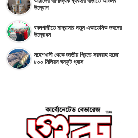
কাঁঠালের বাণিজ্যিক ব্যবহার বাড়াতে অভিনব
উদ্যোগ
বদলগাছীতে মাদ্রাসার নতুন একাডেমিক ভবনের
উদ্বোধন
মহেশখালী থেকে জাতীয় গ্রিডে সরবরাহ হচ্ছে
৮০০ মিলিয়ন ঘনফুট গ্যাস