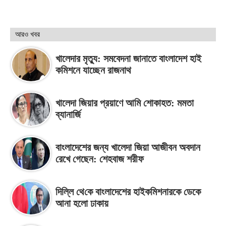
আরও খবর
খালেদার মৃত্যু: সমবেদনা জানাতে বাংলাদেশ হাই
কমিশনে যাচ্ছেন রাজনাথ
খালেদা জিয়ার প্রয়াণে আমি শোকাহত: মমতা
ব্যানার্জি
বাংলাদেশের জন্য খালেদা জিয়া আজীবন অবদান
রেখে গেছেন: শেহবাজ শরীফ
দিল্লি থে‌কে বাংলাদেশের হাইকমিশনারকে ডেকে
আনা হলো ঢাকায়