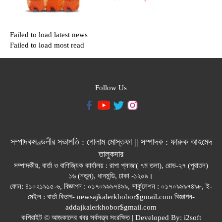
Failed to load latest news
Failed to load most read
Follow Us
সম্পাদকমণ্ডলীর সভাপতি : গোলাম মোস্তফা || সম্পাদক : ফারুক আহমেদ
তালুকদার
সম্পাদকীয়, বার্তা ও বাণিজ্যিক কার্যালয় : রাপা প্লাজা( ৭ম তলা), রোড-২৭ (পুরাতন)
১৬ (নতুন), ধানমন্ডি, ঢাকা -১২০৯।
ফোন: ৪১০২১৯১৫-৬, বিজ্ঞাপন : ০১৭০৯৯৯৭৪৯৯, সার্কুলেশন : ০১৭০৯৯৯৭৪৯৮, ই-
মেইল : বার্তা বিভাগ- newsajkalerkhobor$gmail.com বিজ্ঞাপন-
addajkalerkhobor$gmail.com
কপিরাইট © আজকালের খবর সর্বসত্ত্ব সংরক্ষিত | Developed By:
i2soft