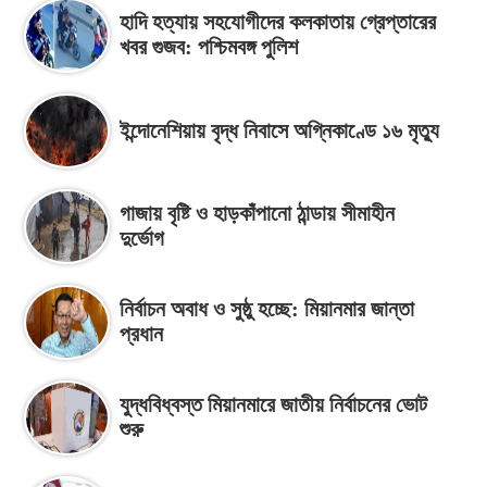
হাদি হত্যায় সহযোগীদের কলকাতায় গ্রেপ্তারের
খবর গুজব: পশ্চিমবঙ্গ পুলিশ
ইন্দোনেশিয়ায় বৃদ্ধ নিবাসে অগ্নিকাণ্ডে ১৬ মৃত্যু
গাজায় বৃষ্টি ও হাড়কাঁপানো ঠান্ডায় সীমাহীন
দুর্ভোগ
নির্বাচন অবাধ ও সুষ্ঠু হচ্ছে: মিয়ানমার জান্তা
প্রধান
যুদ্ধবিধ্বস্ত মিয়ানমারে জাতীয় নির্বাচনের ভোট
শুরু