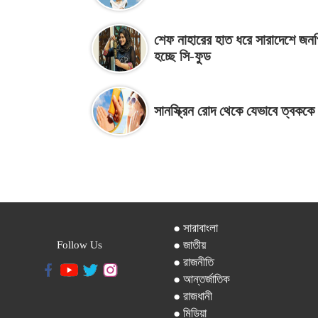
শেফ নাহারের হাত ধরে সারাদেশে জনপ
হচ্ছে সি-ফুড
সানস্ক্রিন রোদ থেকে যেভাবে ত্বককে 
● সারাবাংলা
● জাতীয়
Follow Us
● রাজনীতি
● আন্তর্জাতিক
● রাজধানী
● মিডিয়া