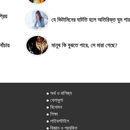
্রিয়
যে ভিটামিনের ঘাটতি হলে অতিরিক্ত ঘুম পা
বাঁচায়
মানুষ কি বুঝতে পারে, সে মারা গেছে?
● অর্থ ও বাণিজ্য
● খেলাধুলা
● বিনোদন
● শিক্ষা
● লাইফস্টাইল
● বিজ্ঞান ও প্রযুক্তি