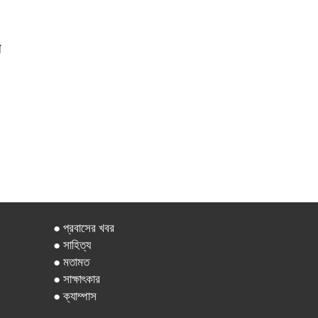
য়
● প্রবাসের খবর
● সাহিত্য
● মতামত
● সাক্ষাৎকার
● ক্যাম্পাস