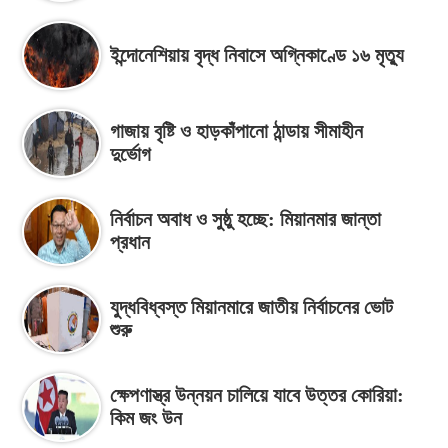
ইন্দোনেশিয়ায় বৃদ্ধ নিবাসে অগ্নিকাণ্ডে ১৬ মৃত্যু
গাজায় বৃষ্টি ও হাড়কাঁপানো ঠান্ডায় সীমাহীন
দুর্ভোগ
নির্বাচন অবাধ ও সুষ্ঠু হচ্ছে: মিয়ানমার জান্তা
প্রধান
যুদ্ধবিধ্বস্ত মিয়ানমারে জাতীয় নির্বাচনের ভোট
শুরু
ক্ষেপণাস্ত্র উন্নয়ন চালিয়ে যাবে উত্তর কোরিয়া:
কিম জং উন