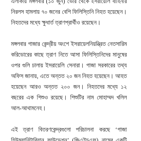
এলাকায় মঙ্গলবার (১০ জুন) ভোর থেকে ইসরায়েলি বাহিনীর
নিরলস হামলায় ৭০ জনের বেশি ফিলিস্তিনি নিহত হয়েছেন।
নিহতদের মধ্যে ক্ষুধার্ত ত্রাণপ্রার্থীও রয়েছেন।
মঙ্গলবার গাজার কেন্দ্রীয় অংশে ইসরায়েলনিয়ন্ত্রিত নেতসারিম
করিডোরের কাছে ত্রাণ নিতে আসা ফিলিস্তিনিদের মানুষের
ওপর গুলি চালায় ইসরায়েলি সেনারা। গাজা সরকারের তথ্য
অফিস জানায়, এতে অন্তত ২০ জন নিহত হয়েছেন। আহত
হয়েছেন আরও অন্তত ২০০ জন। নিহতদের মধ্যে ১২
বছরের এক শিশুও রয়েছে। শিশুটির নাম মোহাম্মদ খলিল
আল-আথামনেহ।
এই ত্রাণ বিতরণকেন্দ্রগুলো পরিচালনা করছে ‘গাজা
হিউম্যানিটারিয়ান ফাউন্ডেশন’ (জিএইচএফ) নামের একটি