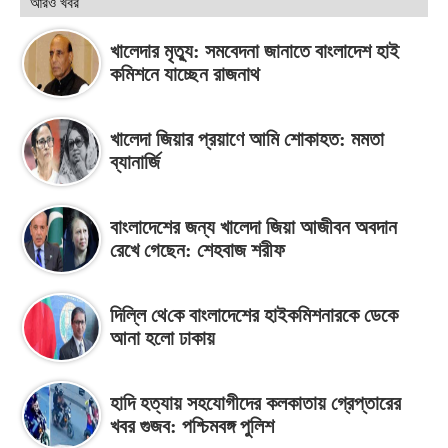
আরও খবর
খালেদার মৃত্যু: সমবেদনা জানাতে বাংলাদেশ হাই
কমিশনে যাচ্ছেন রাজনাথ
খালেদা জিয়ার প্রয়াণে আমি শোকাহত: মমতা
ব্যানার্জি
বাংলাদেশের জন্য খালেদা জিয়া আজীবন অবদান
রেখে গেছেন: শেহবাজ শরীফ
দিল্লি থে‌কে বাংলাদেশের হাইকমিশনারকে ডেকে
আনা হলো ঢাকায়
হাদি হত্যায় সহযোগীদের কলকাতায় গ্রেপ্তারের
খবর গুজব: পশ্চিমবঙ্গ পুলিশ