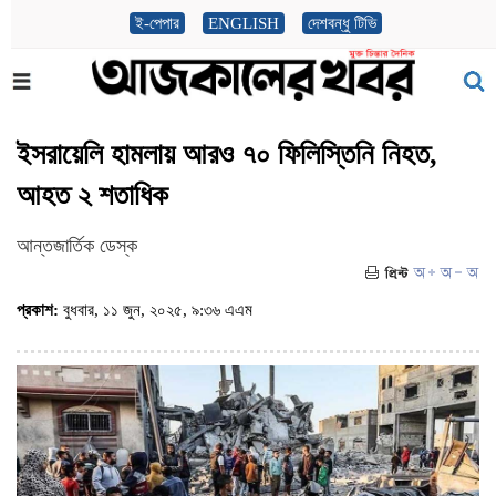
ই-পেপার
ENGLISH
দেশবন্ধু টিভি
ইসরায়েলি হামলায় আরও ৭০ ফিলিস্তিনি নিহত,
আহত ২ শতাধিক
আন্তজার্তিক ডেস্ক
প্রকাশ:
বুধবার, ১১ জুন, ২০২৫, ৯:৩৬ এএম
(ভিজিট : ৩৩১)