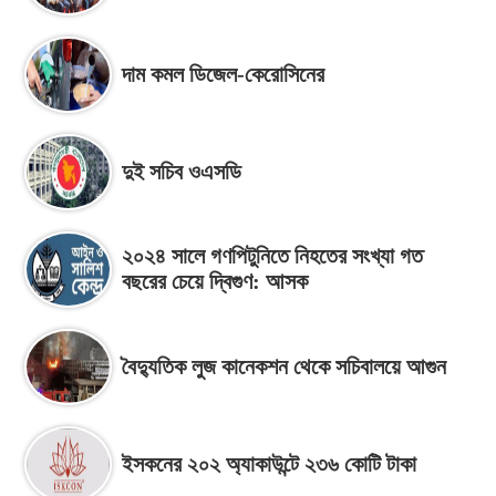
দাম কমল ডিজেল-কেরোসিনের
দুই সচিব ওএসডি
২০২৪ সালে গণপিটুনিতে নিহতের সংখ্যা গত
বছরের চেয়ে দ্বিগুণ: আসক
বৈদ্যুতিক লুজ কানেকশন থেকে সচিবালয়ে আগুন
ইসকনের ২০২ অ্যাকাউন্টে ২৩৬ কোটি টাকা