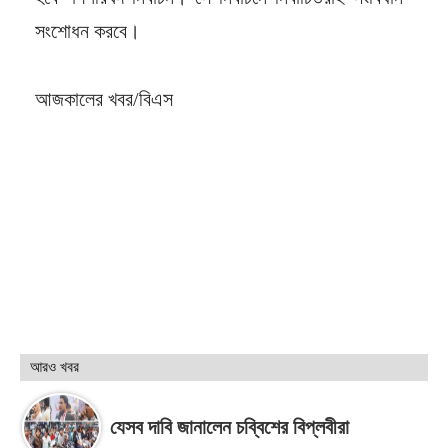
সংশোধন করবে।
আজকালের খবর/বিএস
আরও খবর
যেসব দাবি জানালেন চব্বিশের বিপ্লবীরা