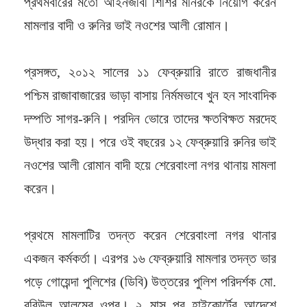
প্রথমবারের মতো আইনজীবী শিশির মনিরকে নিয়োগ করেন
মামলার বাদী ও রুনির ভাই নওশের আলী রোমান।
প্রসঙ্গত, ২০১২ সালের ১১ ফেব্রুয়ারি রাতে রাজধানীর
পশ্চিম রাজাবাজারের ভাড়া বাসায় নির্মমভাবে খুন হন সাংবাদিক
দম্পতি সাগর-রুনি। পরদিন ভোরে তাদের ক্ষতবিক্ষত মরদেহ
উদ্ধার করা হয়। পরে ওই বছরের ১২ ফেব্রুয়ারি রুনির ভাই
নওশের আলী রোমান বাদী হয়ে শেরেবাংলা নগর থানায় মামলা
করেন।
প্রথমে মামলাটির তদন্ত করেন শেরেবাংলা নগর থানার
একজন কর্মকর্তা। এরপর ১৬ ফেব্রুয়ারি মামলার তদন্ত ভার
পড়ে গোয়েন্দা পুলিশের (ডিবি) উত্তরের পুলিশ পরিদর্শক মো.
রবিউল আলমের ওপর। ২ মাস পর হাইকোর্টের আদেশে