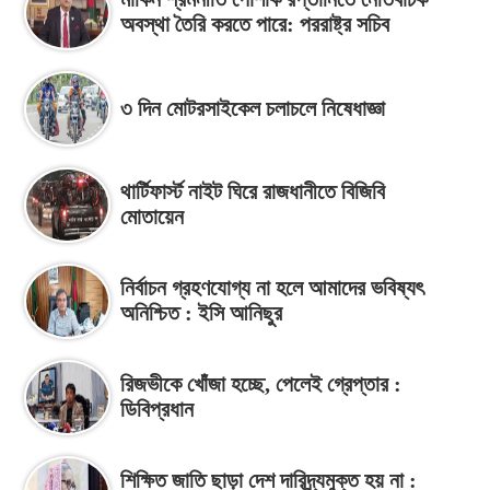
অবস্থা তৈরি করতে পারে: পররাষ্ট্র সচিব
৩ দিন মোটরসাইকেল চলাচলে নিষেধাজ্ঞা
থার্টিফার্স্ট নাইট ঘিরে রাজধানীতে বিজিবি
মোতায়েন
নির্বাচন গ্রহণযোগ্য না হলে আমাদের ভবিষ্যৎ
অনিশ্চিত : ইসি আনিছুর
রিজভীকে খোঁজা হচ্ছে, পেলেই গ্রেপ্তার :
ডিবিপ্রধান
শিক্ষিত জাতি ছাড়া দেশ দারিদ্র্যমুক্ত হয় না :