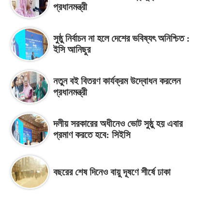
প্রধানমন্ত্রী
সুষ্ঠু নির্বাচন না হলে দেশের ভবিষ্যৎ অনিশ্চিত :
ইসি আনিছুর
নতুন বই বিতরণ কার্যক্রম উদ্বোধন করলেন
প্রধানমন্ত্রী
দলীয় সরকারের অধীনেও ভোট সুষ্ঠু হয় এবার
প্রমাণ করতে হবে: সিইসি
বছরের শেষ দিনেও বায়ু দূষণে শীর্ষে ঢাকা