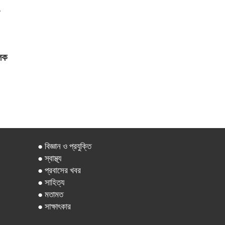
লক
● বিজ্ঞান ও প্রযুক্তি
● স্বাস্থ্য
● প্রবাসের খবর
● সাহিত্য
● মতামত
● সাক্ষাৎকার