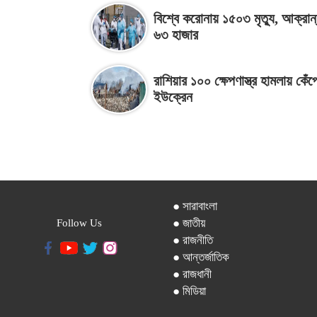
বিশ্বে করোনায় ১৫০৩ মৃত্যু, আক্রান
৬৩ হাজার
রাশিয়ার ১০০ ক্ষেপণাস্ত্র হামলায় কে
ইউক্রেন
● সারাবাংলা
● জাতীয়
Follow Us
● রাজনীতি
● আন্তর্জাতিক
● রাজধানী
● মিডিয়া