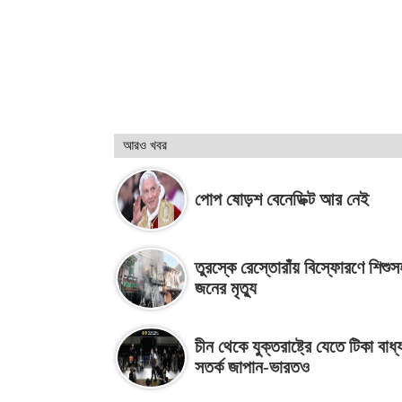
আরও খবর
পোপ ষোড়শ বেনেডিক্ট আর নেই
তুরস্কে রেস্তোরাঁয় বিস্ফোরণে শিশু
জনের মৃত্যু
চীন থেকে যুক্তরাষ্ট্রে যেতে টিকা বাধ
সতর্ক জাপান-ভারতও