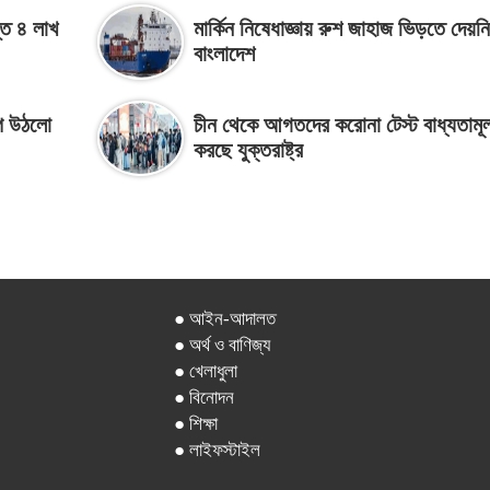
্ত ৪ লাখ
মার্কিন নিষেধাজ্ঞায় রুশ জাহাজ ভিড়তে দেয়নি
বাংলাদেশ
ঁপে উঠলো
চীন থেকে আগতদের করোনা টেস্ট বাধ্যতামূ
করছে যুক্তরাষ্ট্র
● আইন-আদালত
● অর্থ ও বাণিজ্য
● খেলাধুলা
● বিনোদন
● শিক্ষা
● লাইফস্টাইল