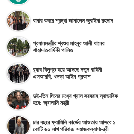
বাবার কবরে শ্রদ্ধা জানালেন জুবাইদা রহমান
প্রধানমন্ত্রীর শ্বশুর মাহবুব আলী খানের
শাহাদাতবার্ষিকী পালিত
র‍্যাব বিলুপ্ত হয়ে আসছে নতুন বাহিনী
এসআরবি, খসড়া আইন প্রকাশ
দুই-তিন দিনের মধ্যে গ্যাস সরবরাহ স্বাভাবিক
হবে: জ্বালানি মন্ত্রী
চার বছরে ফ্যামিলি কার্ডের আওতায় আসবে ১
কোটি ৬০ লাখ পরিবার: সমাজকল্যাণমন্ত্রী