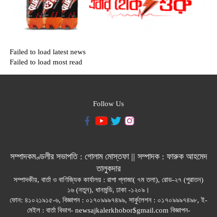
Failed to load latest news
Failed to load most read
Follow Us
সম্পাদকমণ্ডলীর সভাপতি : গোলাম মোস্তফা || সম্পাদক : ফারুক আহমেদ
তালুকদার
সম্পাদকীয়, বার্তা ও বাণিজ্যিক কার্যালয় : রাপা প্লাজা( ৭ম তলা), রোড-২৭ (পুরাতন)
১৬ (নতুন), ধানমন্ডি, ঢাকা -১২০৯।
ফোন: ৪১০২১৯১৫-৬, বিজ্ঞাপন : ০১৭০৯৯৯৭৪৯৯, সার্কুলেশন : ০১৭০৯৯৯৭৪৯৮, ই-
মেইল : বার্তা বিভাগ- newsajkalerkhobor$gmail.com বিজ্ঞাপন-