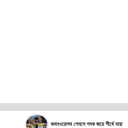
কমনওয়েলথ গেমসে পদক জয়ে শীর্ষে যারা