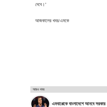
দেবে।’
আজকালের খবর/এমকে
আরও খবর
এমবাপ্পেকে বাংলাদেশে আনবে সরকার