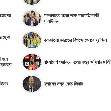
নিয়োগের
পঞ্চমবারের মতো সাফ সভাপতি কাজী
সালাউদ্দিন
রাঙ্কো
কলকাতায় ভারতের বিপক্ষে খেলবে ব্রাজিল
শীলনে
বাংলাদেশ ওয়ানডে দলের নতুন অধিনায়ক লি
ম্ভাবনা
েইমার
ফ্রান্সের নতুন কোচ জিদান