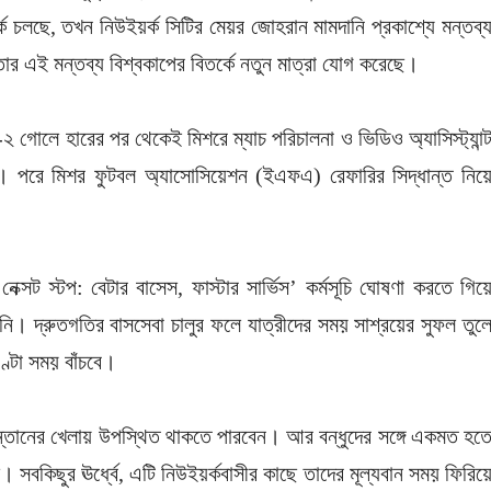
্ক চলছে, তখন নিউইয়র্ক সিটির মেয়র জোহরান মামদানি প্রকাশ্যে মন্তব্
র এই মন্তব্য বিশ্বকাপের বিতর্কে নতুন মাত্রা যোগ করেছে।
৩-২ গোলে হারের পর থেকেই মিশরে ম্যাচ পরিচালনা ও ভিডিও অ্যাসিস্ট্যান্
। পরে মিশর ফুটবল অ্যাসোসিয়েশন (ইএফএ) রেফারির সিদ্ধান্ত নিয়
।
ক্সট স্টপ: বেটার বাসেস, ফাস্টার সার্ভিস’ কর্মসূচি ঘোষণা করতে গিয়
নি। দ্রুতগতির বাসসেবা চালুর ফলে যাত্রীদের সময় সাশ্রয়ের সুফল তুল
ণ্টা সময় বাঁচবে।
সন্তানের খেলায় উপস্থিত থাকতে পারবেন। আর বন্ধুদের সঙ্গে একমত হত
সবকিছুর ঊর্ধ্বে, এটি নিউইয়র্কবাসীর কাছে তাদের মূল্যবান সময় ফিরিয়