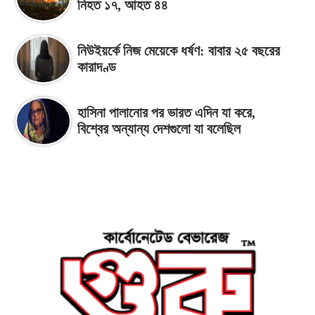
নিহত ১৭, আহত ৪৪
নিউইয়র্কে নিজ মেয়েকে ধর্ষণ: বাবার ২৫ বছরের
কারাদণ্ড
হাসিনা পালানোর পর ভারত এদিন যা করে,
বিশ্বের অন্যান্য দেশগুলো যা বলেছিল