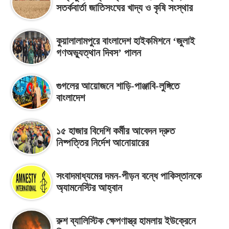
সতর্কবার্তা জাতিসংঘের খাদ্য ও কৃষি সংস্থার
কুয়ালালামপুরে বাংলাদেশ হাইকমিশনে ‘জুলাই
গণঅভ্যুত্থান দিবস’ পালন
গুগলের আয়োজনে শাড়ি-পাঞ্জাবি-লুঙ্গিতে
বাংলাদেশ
১৫ হাজার বিদেশি কর্মীর আবেদন দ্রুত
নিষ্পত্তির নির্দেশ আনোয়ারের
সংবাদমাধ্যমের দমন-পীড়ন বন্ধে পাকিস্তানকে
অ্যামনেস্টির আহ্বান
রুশ ব্যালিস্টিক ক্ষেপণাস্ত্র হামলায় ইউক্রেনে