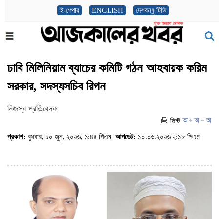
ই-পেপার
ENGLISH
দেশবন্ধু টিভি
ঢাবি মিলিনিয়াম ব্যাচের কমিটি গঠন আহবায়ক করিম
সরকার, সদস্যসচিব রিপন
নিজস্ব প্রতিবেদক
প্রকাশ:
বুধবার, ১০ জুন, ২০২৬, ১:৪৪ পিএম
আপডেট:
১০.০৬.২০২৬ ২:১৮ পিএম
(ভিজিট : ১১০২)