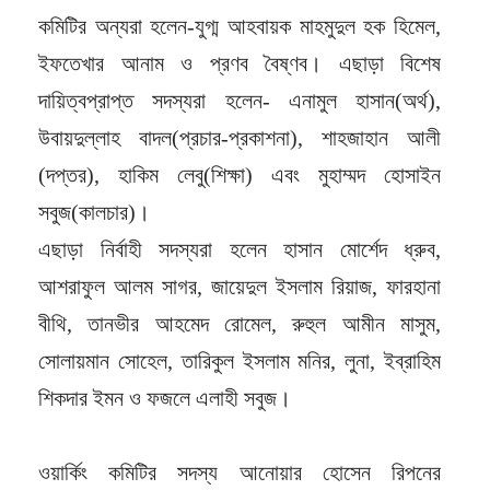
কমিটির অন্যরা হলেন-যুগ্ম আহবায়ক মাহমুদুল হক হিমেল,
ইফতেখার আনাম ও প্রণব বৈষ্ণব। এছাড়া বিশেষ
দায়িত্বপ্রাপ্ত সদস্যরা হলেন- এনামুল হাসান(অর্থ),
উবায়দুল্লাহ বাদল(প্রচার-প্রকাশনা), শাহজাহান আলী
(দপ্তর), হাকিম লেবু(শিক্ষা) এবং মুহাম্মদ হোসাইন
সবুজ(কালচার)।
এছাড়া নির্বাহী সদস্যরা হলেন হাসান মোর্শেদ ধ্রুব,
আশরাফুল আলম সাগর, জায়েদুল ইসলাম রিয়াজ, ফারহানা
বীথি, তানভীর আহমেদ রোমেল, রুহুল আমীন মাসুম,
সোলায়মান সোহেল, তারিকুল ইসলাম মনির, লুনা, ইব্রাহিম
শিকদার ইমন ও ফজলে এলাহী সবুজ।
ওয়ার্কিং কমিটির সদস্য আনোয়ার হোসেন রিপনের