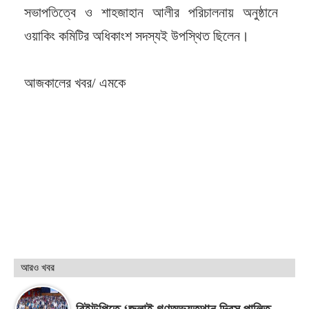
সভাপতিত্বে ও শাহজাহান আলীর পরিচালনায় অনুষ্ঠানে
ওয়াকিং কমিটির অধিকাংশ সদস্যই উপস্থিত ছিলেন।
আজকালের খবর/ এমকে
আরও খবর
বিইউপিতে ‘জুলাই গণঅভ্যুত্থান দিবস পালিত