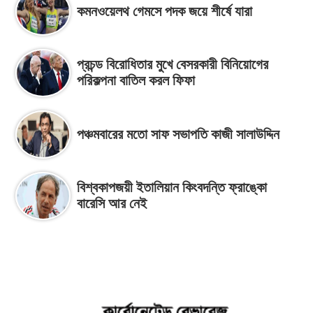
কমনওয়েলথ গেমসে পদক জয়ে শীর্ষে যারা
প্রচন্ড বিরোধিতার মুখে বেসরকারী বিনিয়োগের
পরিকল্পনা বাতিল করল ফিফা
পঞ্চমবারের মতো সাফ সভাপতি কাজী সালাউদ্দিন
বিশ্বকাপজয়ী ইতালিয়ান কিংবদন্তি ফ্রাঙ্কো
বারেসি আর নেই