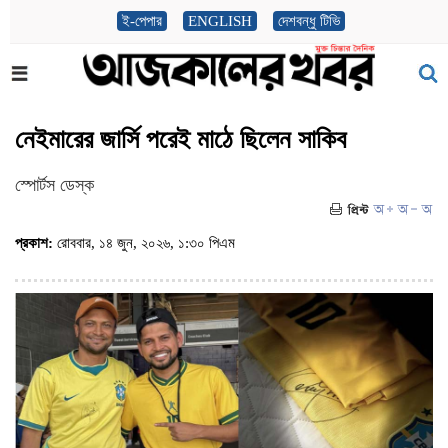
ই-পেপার
ENGLISH
দেশবন্ধু টিভি
নেইমারের জার্সি পরেই মাঠে ছিলেন সাকিব
স্পোর্টস ডেস্ক
প্রকাশ:
রোববার, ১৪ জুন, ২০২৬, ১:৩০ পিএম
(ভিজিট : ১০৬)