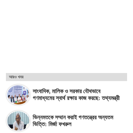
আরও খবর
সাংবাদিক, মালিক ও সরকার যৌথভাবে
গণমাধ্যমের স্বার্থ রক্ষায় কাজ করছে: তথ্যমন্ত্রী
ভিন্নমতকে সম্মান করাই গণতন্ত্রের অন্যতম
ভিত্তি: মির্জা ফখরুল