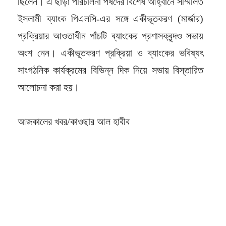
ছিলেন। এ ছাড়া পরিচালনা পর্ষদের বিশেষ আহ্বানে সম্মিলিত
ইসলামী ব্যাংক পিএলসি-এর সঙ্গে একীভূতকরণ (মার্জার)
প্রক্রিয়ার আওতাধীন পাঁচটি ব্যাংকের প্রশাসকবৃন্দও সভায়
অংশ নেন। একীভূতকরণ প্রক্রিয়া ও ব্যাংকের ভবিষ্যৎ
সাংগঠনিক কার্যক্রমের বিভিন্ন দিক নিয়ে সভায় বিস্তারিত
আলোচনা করা হয়।
আজকালের খবর/কাওছার আল হাবীব