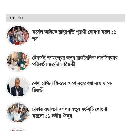
আরও খবর
কর্নেল অলিকে রাষ্ট্রপতি প্রার্থী ঘোষণা করল ১১
দল
টেকসই গণতন্ত্রের জন্য রাজনৈতিক মানসিকতার
পরিবর্তন জরুরি : রিজভী
শেখ হাসিনা ফিরলে দেশে রক্তগঙ্গা বয়ে যাবে:
রিজভী
ঢাকায় মহাসমাবেশসহ নতুন কর্মসূচি ঘোষণা
করলো ১১ দলীয় ঐক্য