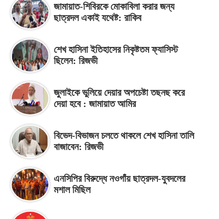
জামায়াত-শিবিরকে মোকাবিলা করার জন্য
ছাত্রদল একাই যথেষ্ট: রাকিব
শেখ হাসিনা ইতিহাসের নিকৃষ্টতম ফ্যাসিস্ট
ছিলেন: রিজভী
জুলাইকে ভুলিয়ে দেয়ার অপচেষ্টা তছনছ করে
দেয়া হবে : জামায়াত আমির
বিভেদ-বিভাজন চলতে থাকলে শেখ হাসিনা তালি
বাজাবেন: রিজভী
এনসিপির বিরুদ্ধে নওগাঁয় ছাত্রদল-যুবদলের
মশাল মিছিল