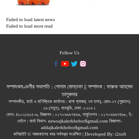
Failed to load latest news
Failed to load most read
Follow Us
সম্পাদকমণ্ডলীর সভাপতি : গোলাম মোস্তফা || সম্পাদক : ফারুক আহমেদ
তালুকদার
সম্পাদকীয়, বার্তা ও বাণিজ্যিক কার্যালয় : রাপা প্লাজা( ৭ম তলা), রোড-২৭ (পুরাতন)
১৬ (নতুন), ধানমন্ডি, ঢাকা -১২০৯।
ফোন: ৪১০২১৯১৫-৬, বিজ্ঞাপন : ০১৭০৯৯৯৭৪৯৯, সার্কুলেশন : ০১৭০৯৯৯৭৪৯৮, ই-
মেইল : বার্তা বিভাগ- newsajkalerkhobor$gmail.com বিজ্ঞাপন-
addajkalerkhobor$gmail.com
কপিরাইট © আজকালের খবর সর্বসত্ত্ব সংরক্ষিত | Developed By:
i2soft