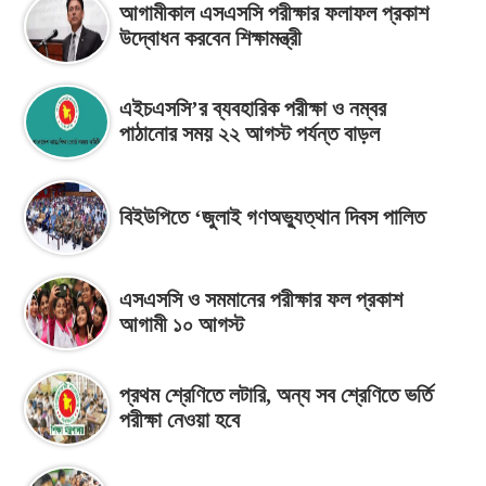
আগামীকাল এসএসসি পরীক্ষার ফলাফল প্রকাশ
উদ্বোধন করবেন শিক্ষামন্ত্রী
এইচএসসি’র ব্যবহারিক পরীক্ষা ও নম্বর
পাঠানোর সময় ২২ আগস্ট পর্যন্ত বাড়ল
বিইউপিতে ‘জুলাই গণঅভ্যুত্থান দিবস পালিত
এসএসসি ও সমমানের পরীক্ষার ফল প্রকাশ
আগামী ১০ আগস্ট
প্রথম শ্রেণিতে লটারি, অন্য সব শ্রেণিতে ভর্তি
পরীক্ষা নেওয়া হবে