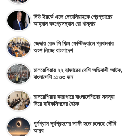
নিউ ইয়র্কে এলে নেতানিয়াহুকে গ্রেপ্তারের
আহ্বান কংগ্রেসম্যান রো খান্নার
জেদ্দায় রেড সি ফিল্ম ফেস্টিভ্যালে প্রথমবার
অংশ নিচ্ছে বাংলাদেশ
মালয়েশিয়ায় ২২ হাজারের বেশি অভিবাসী আটক,
বাংলাদেশি ১১৩৩ জন
মালয়েশিয়ার কারাগারে বাংলাদেশিদের সমস্যা
নিয়ে হাইকমিশনের বৈঠক
পূর্ণগ্রাস সূর্যগ্রহণের সাক্ষী হতে চলেছে সৌদি
আরব