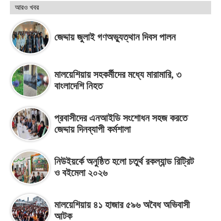
আরও খবর
জেদ্দায় জুলাই গণঅভ্যুত্থান দিবস পালন
মালয়েশিয়ায় সহকর্মীদের মধ্যে মারামারি, ৩
বাংলাদেশি নিহত
প্রবাসীদের এনআইডি সংশোধন সহজ করতে
জেদ্দায় দিনব্যাপী কর্মশালা
নিউইয়র্কে অনুষ্ঠিত হলো চতুর্থ রকল্যান্ড রিট্রিট
ও বইমেলা ২০২৬
মালয়েশিয়ায় ৪১ হাজার ৫৯৬ অবৈধ অভিবাসী
আটক