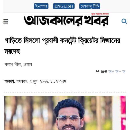
ই-পেপার
ENGLISH
দেশবন্ধু টিভি
গাড়িতে মিললো প্রবাসী কনটেন্ট ক্রিয়েটর মিজানের
মরদেহ
পলাশ শীল, ওমান
প্রকাশ:
মঙ্গলবার, ২ জুন, ২০২৬, ১:১২ এএম
(ভিজিট : ১৫৯১)