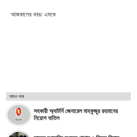
আজকালের খবর/ এমকে
আরও খবর
সহকারী অ্যাটর্নি জেনারেল মাহফুজুর রহমানের
নিয়োগ বাতিল