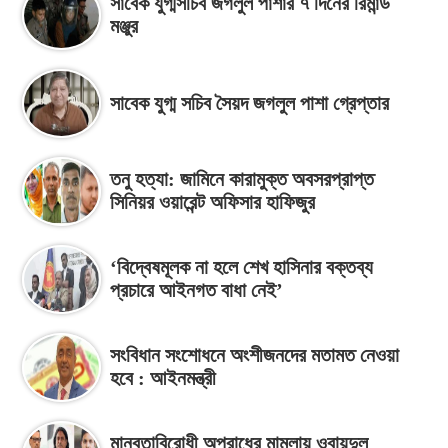
সাবেক যুগ্মসচিব জগলুল পাশার ৭ দিনের রিমান্ড
মঞ্জুর
সাবেক যুগ্ম সচিব সৈয়দ জগলুল পাশা গ্রেপ্তার
তনু হত্যা: জামিনে কারামুক্ত অবসরপ্রাপ্ত
সিনিয়র ওয়ারেন্ট অফিসার হাফিজুর
‘বিদ্বেষমূলক না হলে শেখ হাসিনার বক্তব্য
প্রচারে আইনগত বাধা নেই’
সংবিধান সংশোধনে অংশীজনদের মতামত নেওয়া
হবে : আইনমন্ত্রী
মানবতাবিরোধী অপরাধের মামলায় ওবায়দুল