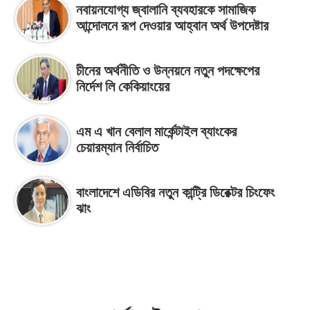
নবায়নযোগ্য জ্বালানি ব্যবহারকে সামাজিক
আন্দোলনে রূপ দেওয়ার আহ্বান অর্থ উপদেষ্টার
চীনের অর্থনীতি ও উন্নয়নে নতুন পদক্ষেপের
নির্দেশ লি কেকিয়াংয়ের
এম এ খান বেলাল মার্কেন্টাইল ব্যাংকের
চেয়ারম্যান নির্বাচিত
বাংলাদেশে এডিবির নতুন কান্ট্রি ডিরেক্টর চিংফেং
ঝাং