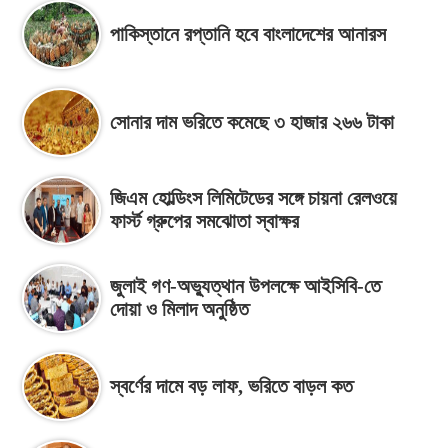
পাকিস্তানে রপ্তানি হবে বাংলাদেশের আনারস
সোনার দাম ভরিতে কমেছে ৩ হাজার ২৬৬ টাকা
জিএম হোল্ডিংস লিমিটেডের সঙ্গে চায়না রেলওয়ে
ফার্স্ট গ্রুপের সমঝোতা স্বাক্ষর
জুলাই গণ-অভ্যুত্থান উপলক্ষে আইসিবি-তে
দোয়া ও মিলাদ অনুষ্ঠিত
স্বর্ণের দামে বড় লাফ, ভরিতে বাড়ল কত