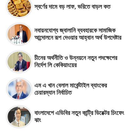
স্বর্ণের দামে বড় লাফ, ভরিতে বাড়ল কত
নবায়নযোগ্য জ্বালানি ব্যবহারকে সামাজিক
আন্দোলনে রূপ দেওয়ার আহ্বান অর্থ উপদেষ্টার
চীনের অর্থনীতি ও উন্নয়নে নতুন পদক্ষেপের
নির্দেশ লি কেকিয়াংয়ের
এম এ খান বেলাল মার্কেন্টাইল ব্যাংকের
চেয়ারম্যান নির্বাচিত
বাংলাদেশে এডিবির নতুন কান্ট্রি ডিরেক্টর চিংফেং
ঝাং