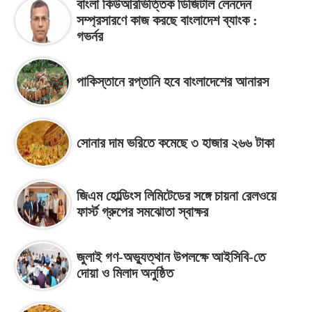
বাংলা কিউআরভিত্তিক ডিজিটাল লেনদেন
সম্প্রসারণে কাজ করছে বাংলাদেশ ব্যাংক :
গভর্নর
পাকিস্তানে রপ্তানি হবে বাংলাদেশের আনারস
সোনার দাম ভরিতে কমেছে ৩ হাজার ২৬৬ টাকা
জিএম হোল্ডিংস লিমিটেডের সঙ্গে চায়না রেলওয়ে
ফার্স্ট গ্রুপের সমঝোতা স্বাক্ষর
জুলাই গণ-অভ্যুত্থান উপলক্ষে আইসিবি-তে
দোয়া ও মিলাদ অনুষ্ঠিত