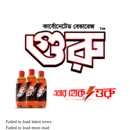
Failed to load latest news
Failed to load most read