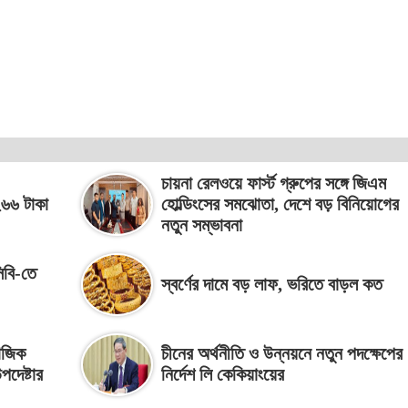
চায়না রেলওয়ে ফার্স্ট গ্রুপের সঙ্গে জিএম
২৬৬ টাকা
হোল্ডিংসের সমঝোতা, দেশে বড় বিনিয়োগের
নতুন সম্ভাবনা
িবি-তে
স্বর্ণের দামে বড় লাফ, ভরিতে বাড়ল কত
মাজিক
চীনের অর্থনীতি ও উন্নয়নে নতুন পদক্ষেপের
দেষ্টার
নির্দেশ লি কেকিয়াংয়ের