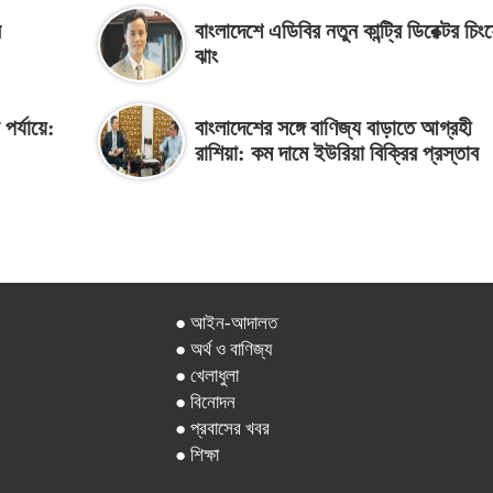
র
বাংলাদেশে এডিবির নতুন কান্ট্রি ডিরেক্টর চিং
ঝাং
পর্যায়ে:
বাংলাদেশের সঙ্গে বাণিজ্য বাড়াতে আগ্রহী
রাশিয়া: কম দামে ইউরিয়া বিক্রির প্রস্তাব
● আইন-আদালত
● অর্থ ও বাণিজ্য
● খেলাধুলা
● বিনোদন
● প্রবাসের খবর
● শিক্ষা