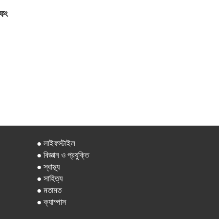
ফেং
● লাইফস্টাইল
● বিজ্ঞান ও প্রযুক্তি
● স্বাস্থ্য
● সাহিত্য
● মতামত
● ক্যাম্পাস