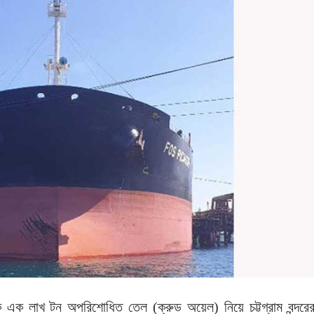
 এক লাখ টন অপরিশোধিত তেল (ক্রুড অয়েল) নিয়ে চট্টগ্রাম বন্দরে