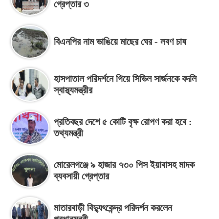
গ্রেপ্তার ৩
বিএনপির নাম ভাঙিয়ে মাছের ঘের - লবণ চাষ
হাসপাতাল পরিদর্শনে গিয়ে সিভিল সার্জনকে বদলি
স্বাস্থ্যমন্ত্রীর
প্রতিবছর দেশে ৫ কোটি বৃক্ষ রোপণ করা হবে :
তথ্যমন্ত্রী
মোরেলগঞ্জে ৯ হাজার ৭৩০ পিস ইয়াবাসহ মাদক
ব্যবসায়ী গ্রেপ্তার
মাতারবাড়ী বিদ্যুৎকেন্দ্র পরিদর্শন করলেন
প্রধানমন্ত্রী