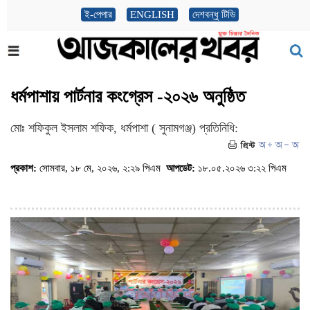
ই-পেপার
ENGLISH
দেশবন্ধু টিভি
ধর্মপাশায় পার্টনার কংগ্রেস -২০২৬ অনুষ্ঠিত
মোঃ শফিকুল ইসলাম শফিক, ধর্মপাশা ( সুনামগঞ্জ) প্রতিনিধি:
প্রকাশ:
সোমবার, ১৮ মে, ২০২৬, ২:২৯ পিএম
আপডেট:
১৮.০৫.২০২৬ ৩:২২ পিএম
(ভিজিট : ৬৮৯)