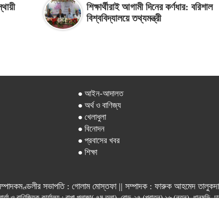
স্থায়ী
শিক্ষার্থীরাই আগামী দিনের কর্ণধার: বরিশাল
বিশ্ববিদ্যালয়ে তথ্যমন্ত্রী
● আইন-আদালত
● অর্থ ও বাণিজ্য
● খেলাধুলা
● বিনোদন
● প্রবাসের খবর
● শিক্ষা
ম্পাদকমণ্ডলীর সভাপতি : গোলাম মোস্তফা || সম্পাদক : ফারুক আহমেদ তালুকদ
বার্তা ও বাণিজ্যিক কার্যালয় : রাপা প্লাজা( ৭ম তলা), রোড-২৭ (পুরাতন) ১৬ (নতুন), ধানমন্ডি,
 সার্কুলেশন : ০১৭০৯৯৯৭৪৯৮, ই-মেইল : বার্তা বিভাগ- newsajkalerkhobor$gmail
কপিরাইট © আজকালের খবর সর্বসত্ত্ব সংরক্ষিত | Developed By:
i2soft