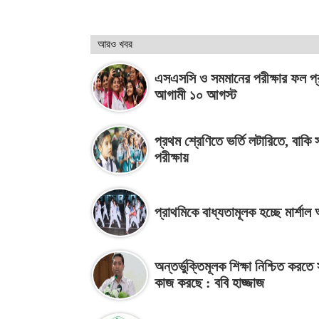
আরও খবর
এসএসসি ও সমমানের পরীক্ষার ফল প
আগামী ১০ আগস্ট
প্রথম শ্রেণিতে ভর্তি লটারিতে, বাকি 
পরীক্ষায়
প্রাথমিকে বাধ্যতামূলক হচ্ছে মার্শাল 
অন্তর্ভুক্তিমূলক শিক্ষা নিশ্চিত করতে
কাজ করছে : ববি হাজ্জাজ