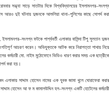
োববার সন্ধ্যা সাড়ে সাতটার দিকে বিশ্ববিদ্যালয়ের ইসলামনগর–সংলগ্
সে আরও দুই ঘটনায় দুজনকে আশুলিয়া থানা–পুলিশের কাছে সোপর্দ কর
য়, ইসলামনগর–সংলগ্ন ফটকে পার্শ্ববর্তী এলাকার বাসিন্দা টিপু সুলতান দুজ
অসংগতিপূর্ণ আচরণ করেন। অভিযুক্তকে আটক করে নিরাপত্তা শাখায় নিয়
লের কর্মচারী মো. নাইম মুঠোফোনে ভিডিও ধারণ করার সময় এক ছাত্রীক
পর্দ করা হয়।
ুষদ এলাকায় সাদ্দাম হোসেন নামের এক যুবক জামা খুলে ঘোরাফেরা করা
সাদ্দাম হোসেন আ ফ ম কামালউদ্দিন হল–সংলগ্ন একটি হোটেলের কর্মচার