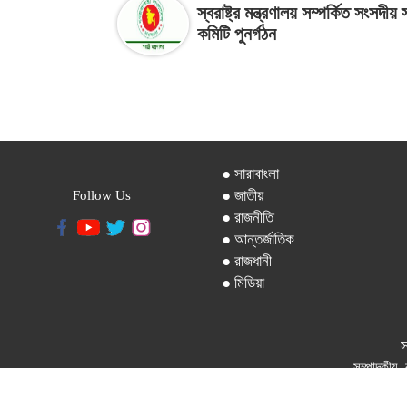
স্বরাষ্ট্র মন্ত্রণালয় সম্পর্কিত সংসদীয় 
কমিটি পুনর্গঠন
● সারাবাংলা
● জাতীয়
Follow Us
● রাজনীতি
● আন্তর্জাতিক
● রাজধানী
● মিডিয়া
স
সম্পাদকীয়, 
ফোন: ৪১০২১৯১৫-৬, বিজ্ঞাপন : ০১৭০৯৯৯৭৪৯৯,