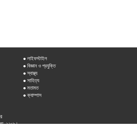
● লাইফস্টাইল
● বিজ্ঞান ও প্রযুক্তি
● স্বাস্থ্য
● সাহিত্য
● মতামত
● ক্যাম্পাস
ার
 ঢাকা -১২০৯।
.com বিজ্ঞাপন- addajkalerkhobor$gmail.com