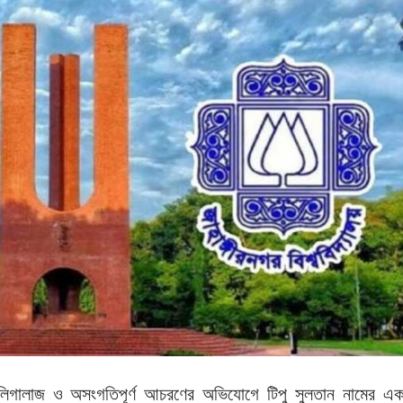
ে গালিগালাজ ও অসংগতিপূর্ণ আচরণের অভিযোগে টিপু সুলতান নামের এ